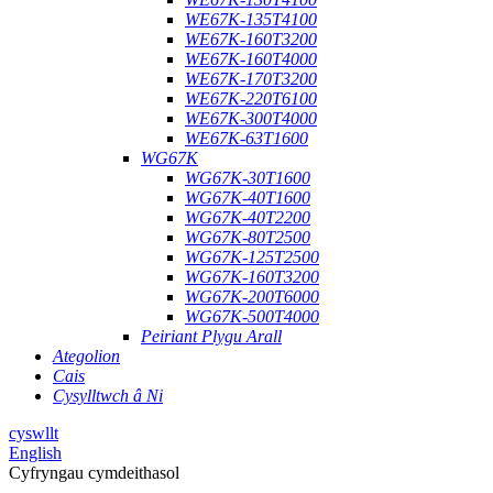
WE67K-135T4100
WE67K-160T3200
WE67K-160T4000
WE67K-170T3200
WE67K-220T6100
WE67K-300T4000
WE67K-63T1600
WG67K
WG67K-30T1600
WG67K-40T1600
WG67K-40T2200
WG67K-80T2500
WG67K-125T2500
WG67K-160T3200
WG67K-200T6000
WG67K-500T4000
Peiriant Plygu Arall
Ategolion
Cais
Cysylltwch â Ni
cyswllt
English
Cyfryngau cymdeithasol