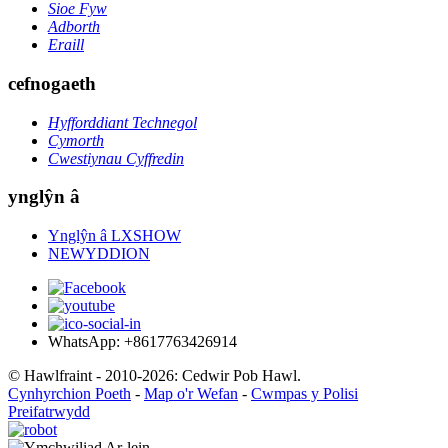
Sioe Fyw
Adborth
Eraill
cefnogaeth
Hyfforddiant Technegol
Cymorth
Cwestiynau Cyffredin
ynglŷn â
Ynglŷn â LXSHOW
NEWYDDION
WhatsApp: +8617763426914
© Hawlfraint - 2010-2026: Cedwir Pob Hawl.
Cynhyrchion Poeth
-
Map o'r Wefan
-
Cwmpas y Polisi
Preifatrwydd