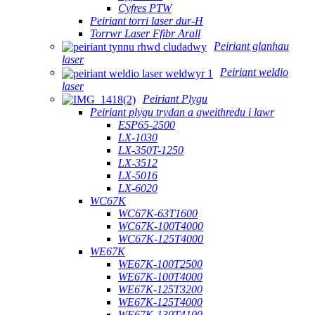
Cyfres PTW
Peiriant torri laser dur-H
Torrwr Laser Ffibr Arall
Peiriant glanhau
laser
Peiriant weldio
laser
Peiriant Plygu
Peiriant plygu trydan a gweithredu i lawr
ESP65-2500
LX-1030
LX-350T-1250
LX-3512
LX-5016
LX-6020
WC67K
WC67K-63T1600
WC67K-100T4000
WC67K-125T4000
WE67K
WE67K-100T2500
WE67K-100T4000
WE67K-125T3200
WE67K-125T4000
WE67K-130T4100