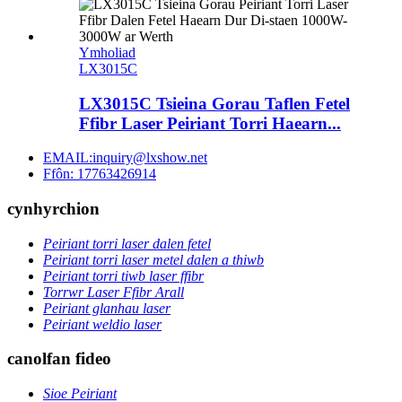
Ymholiad
LX3015C
LX3015C Tsieina Gorau Taflen Fetel
Ffibr Laser Peiriant Torri Haearn...
EMAIL:inquiry@lxshow.net
Ffôn: 17763426914
cynhyrchion
Peiriant torri laser dalen fetel
Peiriant torri laser metel dalen a thiwb
Peiriant torri tiwb laser ffibr
Torrwr Laser Ffibr Arall
Peiriant glanhau laser
Peiriant weldio laser
canolfan fideo
Sioe Peiriant