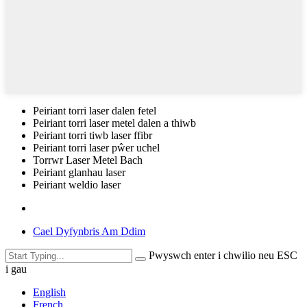
Peiriant torri laser dalen fetel
Peiriant torri laser metel dalen a thiwb
Peiriant torri tiwb laser ffibr
Peiriant torri laser pŵer uchel
Torrwr Laser Metel Bach
Peiriant glanhau laser
Peiriant weldio laser
Cael Dyfynbris Am Ddim
Pwyswch enter i chwilio neu ESC
i gau
English
French