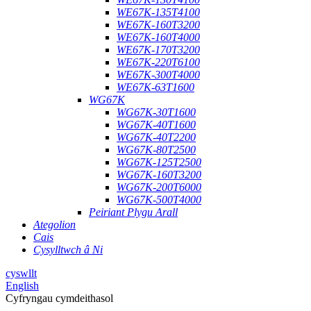
WE67K-135T4100
WE67K-160T3200
WE67K-160T4000
WE67K-170T3200
WE67K-220T6100
WE67K-300T4000
WE67K-63T1600
WG67K
WG67K-30T1600
WG67K-40T1600
WG67K-40T2200
WG67K-80T2500
WG67K-125T2500
WG67K-160T3200
WG67K-200T6000
WG67K-500T4000
Peiriant Plygu Arall
Ategolion
Cais
Cysylltwch â Ni
cyswllt
English
Cyfryngau cymdeithasol