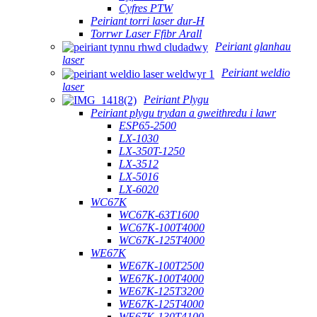
Cyfres PTW
Peiriant torri laser dur-H
Torrwr Laser Ffibr Arall
Peiriant glanhau
laser
Peiriant weldio
laser
Peiriant Plygu
Peiriant plygu trydan a gweithredu i lawr
ESP65-2500
LX-1030
LX-350T-1250
LX-3512
LX-5016
LX-6020
WC67K
WC67K-63T1600
WC67K-100T4000
WC67K-125T4000
WE67K
WE67K-100T2500
WE67K-100T4000
WE67K-125T3200
WE67K-125T4000
WE67K-130T4100