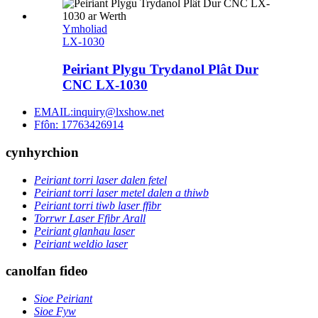
Ymholiad
LX-1030
Peiriant Plygu Trydanol Plât Dur
CNC LX-1030
EMAIL:inquiry@lxshow.net
Ffôn: 17763426914
cynhyrchion
Peiriant torri laser dalen fetel
Peiriant torri laser metel dalen a thiwb
Peiriant torri tiwb laser ffibr
Torrwr Laser Ffibr Arall
Peiriant glanhau laser
Peiriant weldio laser
canolfan fideo
Sioe Peiriant
Sioe Fyw