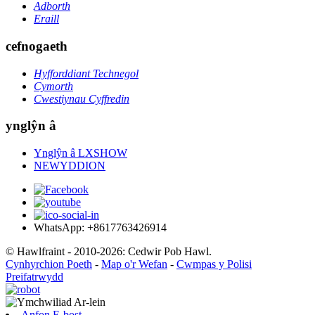
Adborth
Eraill
cefnogaeth
Hyfforddiant Technegol
Cymorth
Cwestiynau Cyffredin
ynglŷn â
Ynglŷn â LXSHOW
NEWYDDION
WhatsApp: +8617763426914
© Hawlfraint - 2010-2026: Cedwir Pob Hawl.
Cynhyrchion Poeth
-
Map o'r Wefan
-
Cwmpas y Polisi
Preifatrwydd
Anfon E-bost