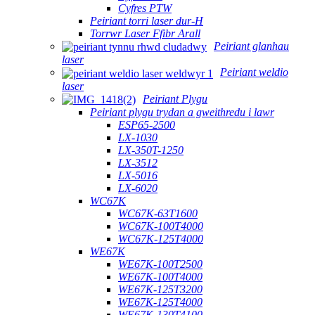
Cyfres PTW
Peiriant torri laser dur-H
Torrwr Laser Ffibr Arall
Peiriant glanhau
laser
Peiriant weldio
laser
Peiriant Plygu
Peiriant plygu trydan a gweithredu i lawr
ESP65-2500
LX-1030
LX-350T-1250
LX-3512
LX-5016
LX-6020
WC67K
WC67K-63T1600
WC67K-100T4000
WC67K-125T4000
WE67K
WE67K-100T2500
WE67K-100T4000
WE67K-125T3200
WE67K-125T4000
WE67K-130T4100