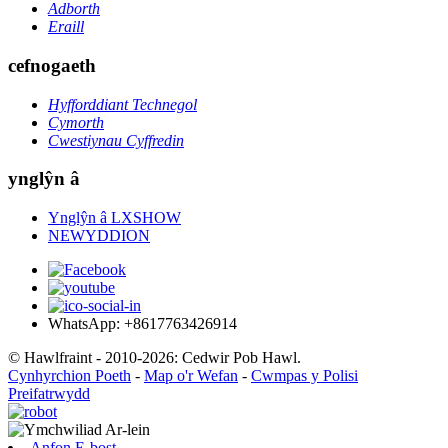
Adborth
Eraill
cefnogaeth
Hyfforddiant Technegol
Cymorth
Cwestiynau Cyffredin
ynglŷn â
Ynglŷn â LXSHOW
NEWYDDION
WhatsApp: +8617763426914
© Hawlfraint - 2010-2026: Cedwir Pob Hawl.
Cynhyrchion Poeth
-
Map o'r Wefan
-
Cwmpas y Polisi
Preifatrwydd
Anfon E-bost