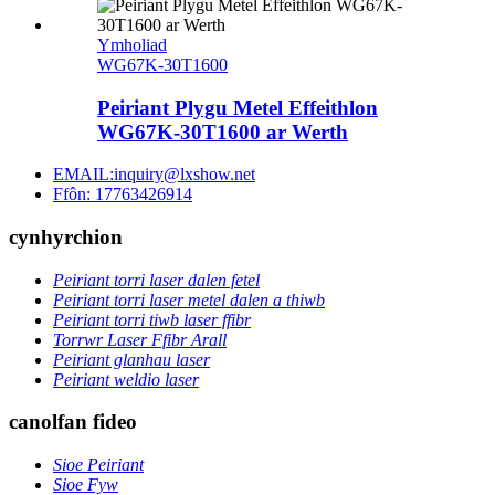
Ymholiad
WG67K-30T1600
Peiriant Plygu Metel Effeithlon
WG67K-30T1600 ar Werth
EMAIL:inquiry@lxshow.net
Ffôn: 17763426914
cynhyrchion
Peiriant torri laser dalen fetel
Peiriant torri laser metel dalen a thiwb
Peiriant torri tiwb laser ffibr
Torrwr Laser Ffibr Arall
Peiriant glanhau laser
Peiriant weldio laser
canolfan fideo
Sioe Peiriant
Sioe Fyw