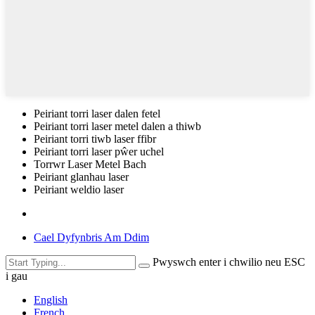
Peiriant torri laser dalen fetel
Peiriant torri laser metel dalen a thiwb
Peiriant torri tiwb laser ffibr
Peiriant torri laser pŵer uchel
Torrwr Laser Metel Bach
Peiriant glanhau laser
Peiriant weldio laser
Cael Dyfynbris Am Ddim
Pwyswch enter i chwilio neu ESC
i gau
English
French