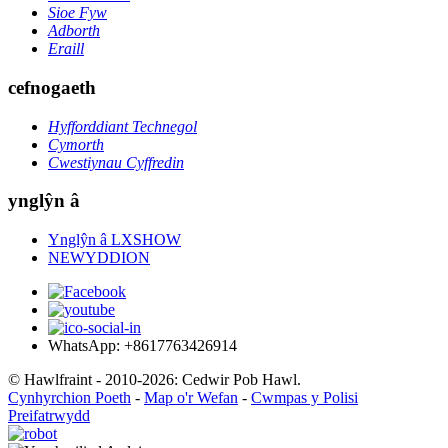
Sioe Fyw
Adborth
Eraill
cefnogaeth
Hyfforddiant Technegol
Cymorth
Cwestiynau Cyffredin
ynglŷn â
Ynglŷn â LXSHOW
NEWYDDION
WhatsApp: +8617763426914
© Hawlfraint - 2010-2026: Cedwir Pob Hawl.
Cynhyrchion Poeth
-
Map o'r Wefan
-
Cwmpas y Polisi
Preifatrwydd