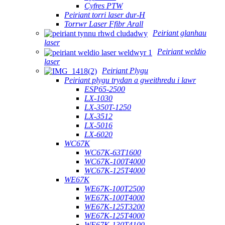
Cyfres PTW
Peiriant torri laser dur-H
Torrwr Laser Ffibr Arall
Peiriant glanhau
laser
Peiriant weldio
laser
Peiriant Plygu
Peiriant plygu trydan a gweithredu i lawr
ESP65-2500
LX-1030
LX-350T-1250
LX-3512
LX-5016
LX-6020
WC67K
WC67K-63T1600
WC67K-100T4000
WC67K-125T4000
WE67K
WE67K-100T2500
WE67K-100T4000
WE67K-125T3200
WE67K-125T4000
WE67K-130T4100