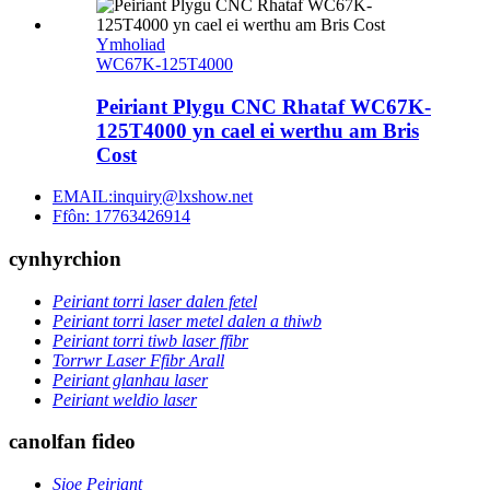
Ymholiad
WC67K-125T4000
Peiriant Plygu CNC Rhataf WC67K-
125T4000 yn cael ei werthu am Bris
Cost
EMAIL:inquiry@lxshow.net
Ffôn: 17763426914
cynhyrchion
Peiriant torri laser dalen fetel
Peiriant torri laser metel dalen a thiwb
Peiriant torri tiwb laser ffibr
Torrwr Laser Ffibr Arall
Peiriant glanhau laser
Peiriant weldio laser
canolfan fideo
Sioe Peiriant