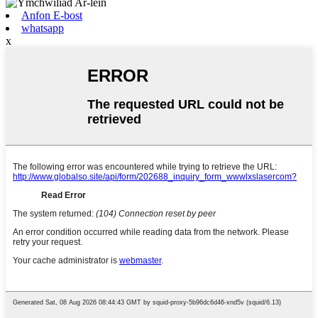
Anfon E-bost
whatsapp
x