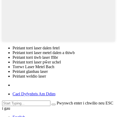
Peiriant torri laser dalen fetel
Peiriant torri laser metel dalen a thiwb
Peiriant torri tiwb laser ffibr
Peiriant torri laser pŵer uchel
Torrwr Laser Metel Bach
Peiriant glanhau laser
Peiriant weldio laser
Cael Dyfynbris Am Ddim
Pwyswch enter i chwilio neu ESC
i gau