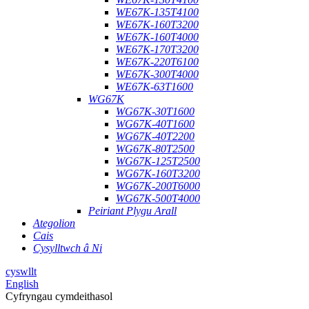
WE67K-135T4100
WE67K-160T3200
WE67K-160T4000
WE67K-170T3200
WE67K-220T6100
WE67K-300T4000
WE67K-63T1600
WG67K
WG67K-30T1600
WG67K-40T1600
WG67K-40T2200
WG67K-80T2500
WG67K-125T2500
WG67K-160T3200
WG67K-200T6000
WG67K-500T4000
Peiriant Plygu Arall
Ategolion
Cais
Cysylltwch â Ni
cyswllt
English
Cyfryngau cymdeithasol