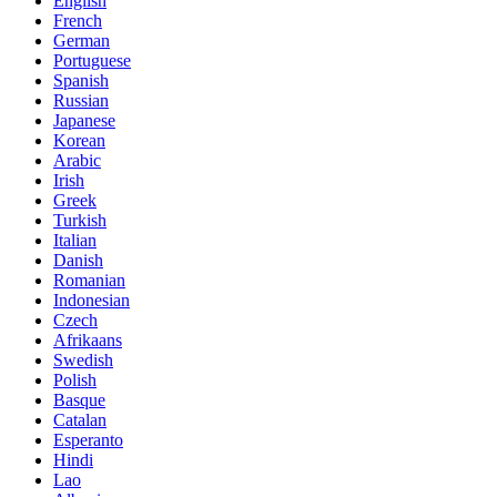
English
French
German
Portuguese
Spanish
Russian
Japanese
Korean
Arabic
Irish
Greek
Turkish
Italian
Danish
Romanian
Indonesian
Czech
Afrikaans
Swedish
Polish
Basque
Catalan
Esperanto
Hindi
Lao