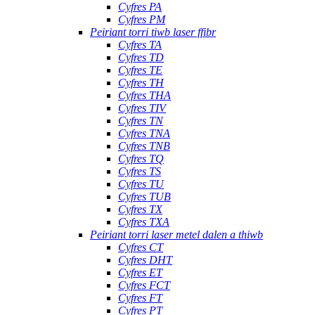
Cyfres PA
Cyfres PM
Peiriant torri tiwb laser ffibr
Cyfres TA
Cyfres TD
Cyfres TE
Cyfres TH
Cyfres THA
Cyfres TIV
Cyfres TN
Cyfres TNA
Cyfres TNB
Cyfres TQ
Cyfres TS
Cyfres TU
Cyfres TUB
Cyfres TX
Cyfres TXA
Peiriant torri laser metel dalen a thiwb
Cyfres CT
Cyfres DHT
Cyfres ET
Cyfres FCT
Cyfres FT
Cyfres PT