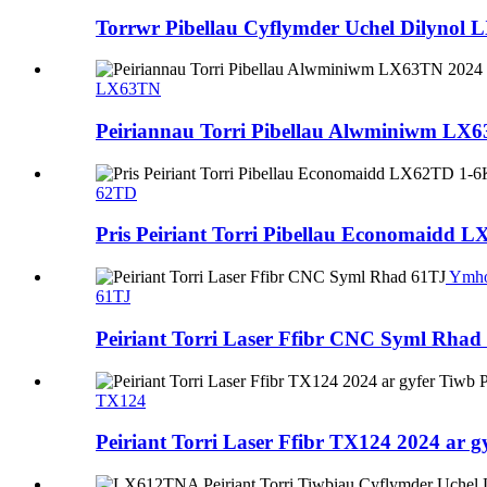
Torrwr Pibellau Cyflymder Uchel Dilynol 
LX63TN
Peiriannau Torri Pibellau Alwminiwm LX6
62TD
Pris Peiriant Torri Pibellau Economaidd
Ymho
61TJ
Peiriant Torri Laser Ffibr CNC Syml Rhad
TX124
Peiriant Torri Laser Ffibr TX124 2024 ar g