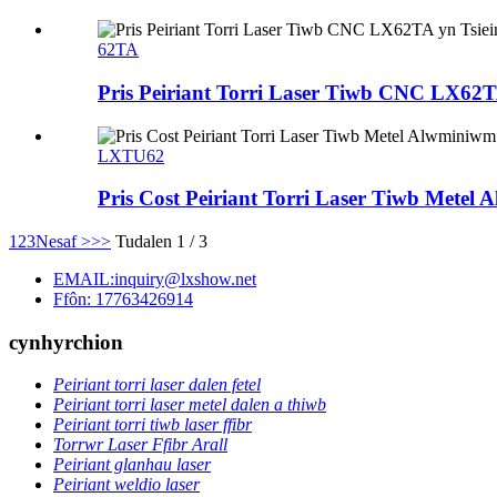
62TA
Pris Peiriant Torri Laser Tiwb CNC LX62T
LXTU62
Pris Cost Peiriant Torri Laser Tiwb Met
1
2
3
Nesaf >
>>
Tudalen 1 / 3
EMAIL:inquiry@lxshow.net
Ffôn: 17763426914
cynhyrchion
Peiriant torri laser dalen fetel
Peiriant torri laser metel dalen a thiwb
Peiriant torri tiwb laser ffibr
Torrwr Laser Ffibr Arall
Peiriant glanhau laser
Peiriant weldio laser