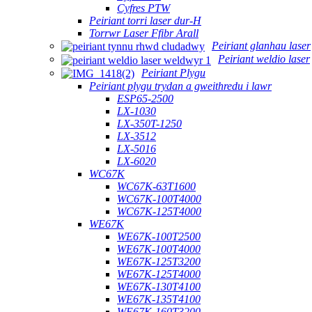
Cyfres PTW
Peiriant torri laser dur-H
Torrwr Laser Ffibr Arall
Peiriant glanhau laser
Peiriant weldio laser
Peiriant Plygu
Peiriant plygu trydan a gweithredu i lawr
ESP65-2500
LX-1030
LX-350T-1250
LX-3512
LX-5016
LX-6020
WC67K
WC67K-63T1600
WC67K-100T4000
WC67K-125T4000
WE67K
WE67K-100T2500
WE67K-100T4000
WE67K-125T3200
WE67K-125T4000
WE67K-130T4100
WE67K-135T4100
WE67K-160T3200