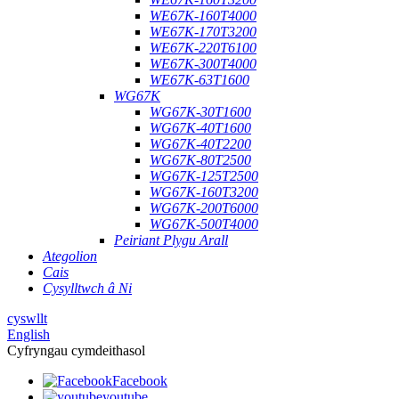
WE67K-160T4000
WE67K-170T3200
WE67K-220T6100
WE67K-300T4000
WE67K-63T1600
WG67K
WG67K-30T1600
WG67K-40T1600
WG67K-40T2200
WG67K-80T2500
WG67K-125T2500
WG67K-160T3200
WG67K-200T6000
WG67K-500T4000
Peiriant Plygu Arall
Ategolion
Cais
Cysylltwch â Ni
cyswllt
English
Cyfryngau cymdeithasol
Facebook
youtube