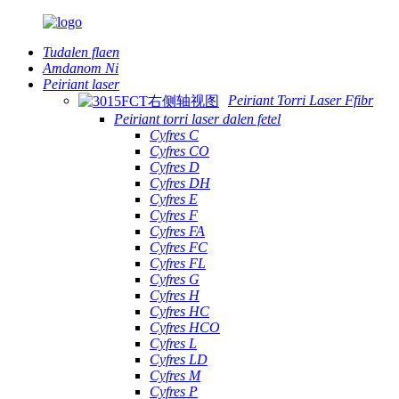
Tudalen flaen
Amdanom Ni
Peiriant laser
Peiriant Torri Laser Ffibr
Peiriant torri laser dalen fetel
Cyfres C
Cyfres CO
Cyfres D
Cyfres DH
Cyfres E
Cyfres F
Cyfres FA
Cyfres FC
Cyfres FL
Cyfres G
Cyfres H
Cyfres HC
Cyfres HCO
Cyfres L
Cyfres LD
Cyfres M
Cyfres P