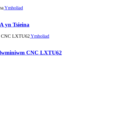
Ymholiad
A yn Tsieina
Ymholiad
el Alwminiwm CNC LXTU62