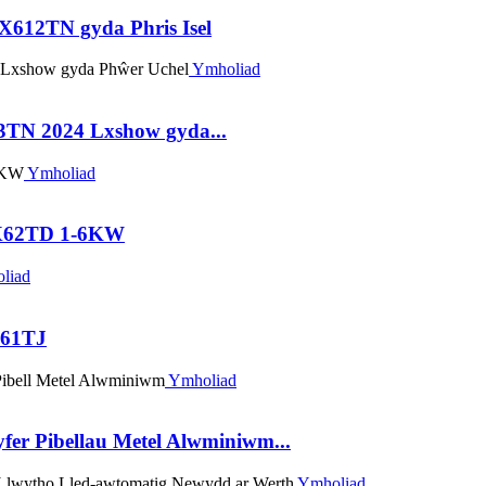
LX612TN gyda Phris Isel
Ymholiad
3TN 2024 Lxshow gyda...
Ymholiad
 LX62TD 1-6KW
liad
 61TJ
Ymholiad
yfer Pibellau Metel Alwminiwm...
Ymholiad