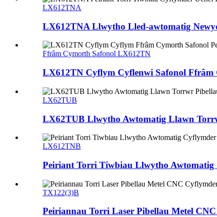
LX612TNA
LX612TNA Llwytho Lled-awtomatig Newydd
Ffrâm Cymorth Safonol LX612TN
LX612TN Cyflym Cyflenwi Safonol Ffrâm 
LX62TUB
LX62TUB Llwytho Awtomatig Llawn Torrwr
LX612TNB
Peiriant Torri Tiwbiau Llwytho Awtomati
TX122(3)B
Peiriannau Torri Laser Pibellau Metel CN