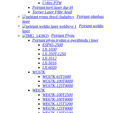
Cyfres PTW
Peiriant torri laser dur-H
Torrwr Laser Ffibr Arall
Peiriant glanhau
laser
Peiriant weldio
laser
Peiriant Plygu
Peiriant plygu trydan a gweithredu i lawr
ESP65-2500
LX-1030
LX-350T-1250
LX-3512
LX-5016
LX-6020
WC67K
WC67K-63T1600
WC67K-100T4000
WC67K-125T4000
WE67K
WE67K-100T2500
WE67K-100T4000
WE67K-125T3200
WE67K-125T4000
WE67K-130T4100