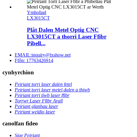
Ymholiad
LX3015CT
Plât Dalen Metel Optig CNC
LX3015CT a thorri Laser Ffibr
Pibell...
EMAIL:inquiry@lxshow.net
Ffôn: 17763426914
cynhyrchion
Peiriant torri laser dalen fetel
Peiriant torri laser metel dalen a thiwb
Peiriant torri tiwb laser ffibr
Torrwr Laser Ffibr Arall
Peiriant glanhau laser
Peiriant weldio laser
canolfan fideo
Sioe Peiriant