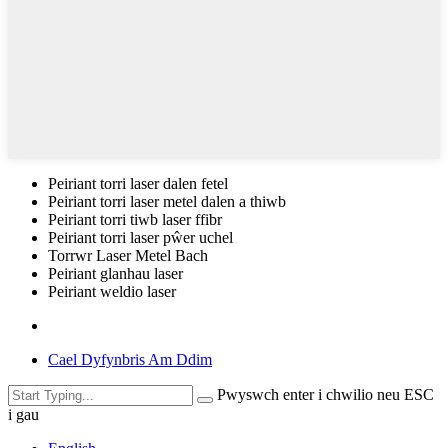
Peiriant torri laser dalen fetel
Peiriant torri laser metel dalen a thiwb
Peiriant torri tiwb laser ffibr
Peiriant torri laser pŵer uchel
Torrwr Laser Metel Bach
Peiriant glanhau laser
Peiriant weldio laser
Cael Dyfynbris Am Ddim
Pwyswch enter i chwilio neu ESC
i gau