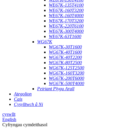
WE67K-135T4100
WE67K-160T3200
WE67K-160T4000
WE67K-170T3200
WE67K-220T6100
WE67K-300T4000
WE67K-63T1600
WG67K
WG67K-30T1600
WG67K-40T1600
WG67K-40T2200
WG67K-80T2500
WG67K-125T2500
WG67K-160T3200
WG67K-200T6000
WG67K-500T4000
Peiriant Plygu Arall
Ategolion
Cais
Cysylltwch â Ni
cyswllt
English
Cyfryngau cymdeithasol