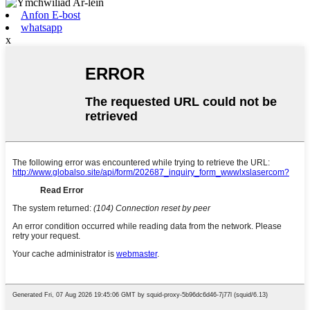
Anfon E-bost
whatsapp
x