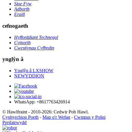
Sioe Fyw
Adborth
Eraill
cefnogaeth
Hyfforddiant Technegol
Cymorth
Cwestiynau Cyffredin
ynglŷn â
Ynglŷn â LXSHOW
NEWYDDION
WhatsApp: +8617763426914
© Hawlfraint - 2010-2026: Cedwir Pob Hawl.
Cynhyrchion Poeth
-
Map o'r Wefan
-
Cwmpas y Polisi
Preifatrwydd