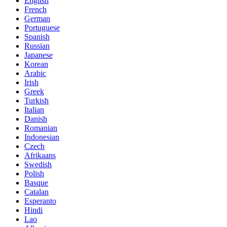
English
French
German
Portuguese
Spanish
Russian
Japanese
Korean
Arabic
Irish
Greek
Turkish
Italian
Danish
Romanian
Indonesian
Czech
Afrikaans
Swedish
Polish
Basque
Catalan
Esperanto
Hindi
Lao