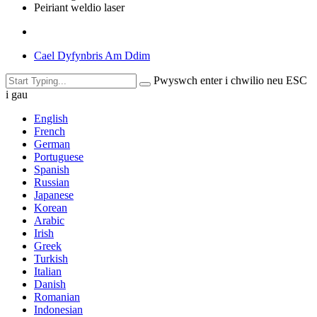
Peiriant weldio laser
Cael Dyfynbris Am Ddim
Pwyswch enter i chwilio neu ESC
i gau
English
French
German
Portuguese
Spanish
Russian
Japanese
Korean
Arabic
Irish
Greek
Turkish
Italian
Danish
Romanian
Indonesian