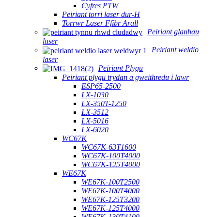
Cyfres PTW
Peiriant torri laser dur-H
Torrwr Laser Ffibr Arall
Peiriant glanhau
laser
Peiriant weldio
laser
Peiriant Plygu
Peiriant plygu trydan a gweithredu i lawr
ESP65-2500
LX-1030
LX-350T-1250
LX-3512
LX-5016
LX-6020
WC67K
WC67K-63T1600
WC67K-100T4000
WC67K-125T4000
WE67K
WE67K-100T2500
WE67K-100T4000
WE67K-125T3200
WE67K-125T4000
WE67K-130T4100