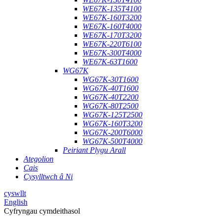
WE67K-135T4100
WE67K-160T3200
WE67K-160T4000
WE67K-170T3200
WE67K-220T6100
WE67K-300T4000
WE67K-63T1600
WG67K
WG67K-30T1600
WG67K-40T1600
WG67K-40T2200
WG67K-80T2500
WG67K-125T2500
WG67K-160T3200
WG67K-200T6000
WG67K-500T4000
Peiriant Plygu Arall
Ategolion
Cais
Cysylltwch â Ni
cyswllt
English
Cyfryngau cymdeithasol