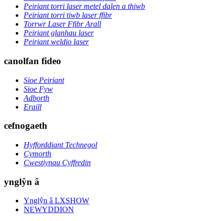
Peiriant torri laser metel dalen a thiwb
Peiriant torri tiwb laser ffibr
Torrwr Laser Ffibr Arall
Peiriant glanhau laser
Peiriant weldio laser
canolfan fideo
Sioe Peiriant
Sioe Fyw
Adborth
Eraill
cefnogaeth
Hyfforddiant Technegol
Cymorth
Cwestiynau Cyffredin
ynglŷn â
Ynglŷn â LXSHOW
NEWYDDION