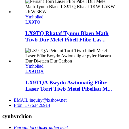
Ymholiad
LX9TQ
LX9TQ Rhataf Tynnu Blaen Math
Tiwb Dur Metel Pibell Ffibr Las...
Ymholiad
LX9TQA
LX9TQA Bwydo Awtomatig Ffibr
Laser Torri Tiwb Metel Pibellau M...
EMAIL:inquiry@lxshow.net
Ffôn: 17763426914
cynhyrchion
Peiriant torri laser dalen fetel