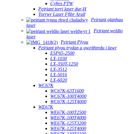
Cyfres PTW
Peiriant torri laser dur-H
Torrwr Laser Ffibr Arall
Peiriant glanhau
laser
Peiriant weldio
laser
Peiriant Plygu
Peiriant plygu trydan a gweithredu i lawr
ESP65-2500
LX-1030
LX-350T-1250
LX-3512
LX-5016
LX-6020
WC67K
WC67K-63T1600
WC67K-100T4000
WC67K-125T4000
WE67K
WE67K-100T2500
WE67K-100T4000
WE67K-125T3200
WE67K-125T4000
WE67K-130T4100