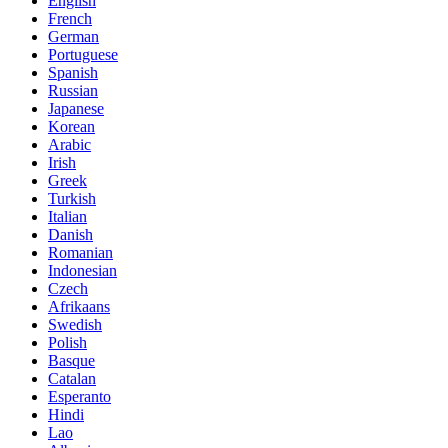
English
French
German
Portuguese
Spanish
Russian
Japanese
Korean
Arabic
Irish
Greek
Turkish
Italian
Danish
Romanian
Indonesian
Czech
Afrikaans
Swedish
Polish
Basque
Catalan
Esperanto
Hindi
Lao