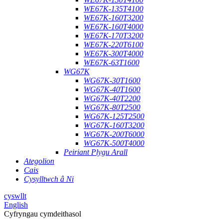
WE67K-135T4100
WE67K-160T3200
WE67K-160T4000
WE67K-170T3200
WE67K-220T6100
WE67K-300T4000
WE67K-63T1600
WG67K
WG67K-30T1600
WG67K-40T1600
WG67K-40T2200
WG67K-80T2500
WG67K-125T2500
WG67K-160T3200
WG67K-200T6000
WG67K-500T4000
Peiriant Plygu Arall
Ategolion
Cais
Cysylltwch â Ni
cyswllt
English
Cyfryngau cymdeithasol