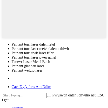
Peiriant torri laser dalen fetel
Peiriant torri laser metel dalen a thiwb
Peiriant torri tiwb laser ffibr
Peiriant torri laser pŵer uchel
Torrwr Laser Metel Bach
Peiriant glanhau laser
Peiriant weldio laser
Cael Dyfynbris Am Ddim
Pwyswch enter i chwilio neu ESC
i gau