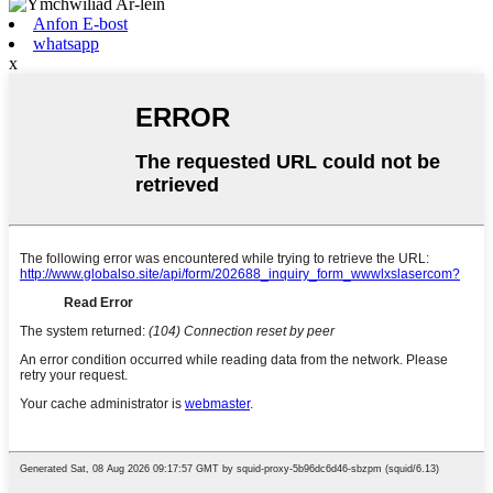
Anfon E-bost
whatsapp
x