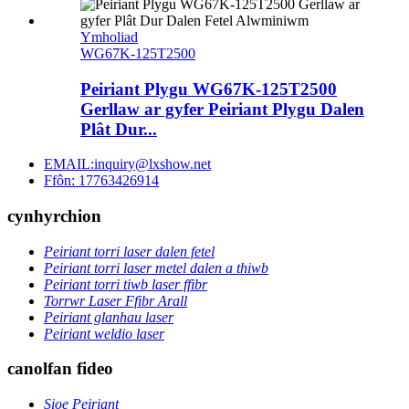
Ymholiad
WG67K-125T2500
Peiriant Plygu WG67K-125T2500
Gerllaw ar gyfer Peiriant Plygu Dalen
Plât Dur...
EMAIL:inquiry@lxshow.net
Ffôn: 17763426914
cynhyrchion
Peiriant torri laser dalen fetel
Peiriant torri laser metel dalen a thiwb
Peiriant torri tiwb laser ffibr
Torrwr Laser Ffibr Arall
Peiriant glanhau laser
Peiriant weldio laser
canolfan fideo
Sioe Peiriant