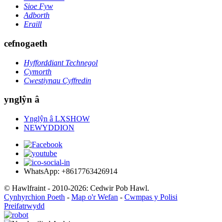
Sioe Fyw
Adborth
Eraill
cefnogaeth
Hyfforddiant Technegol
Cymorth
Cwestiynau Cyffredin
ynglŷn â
Ynglŷn â LXSHOW
NEWYDDION
WhatsApp: +8617763426914
© Hawlfraint - 2010-2026: Cedwir Pob Hawl.
Cynhyrchion Poeth
-
Map o'r Wefan
-
Cwmpas y Polisi
Preifatrwydd