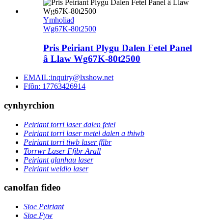
Ymholiad
Wg67K-80t2500
Pris Peiriant Plygu Dalen Fetel Panel
â Llaw Wg67K-80t2500
EMAIL:inquiry@lxshow.net
Ffôn: 17763426914
cynhyrchion
Peiriant torri laser dalen fetel
Peiriant torri laser metel dalen a thiwb
Peiriant torri tiwb laser ffibr
Torrwr Laser Ffibr Arall
Peiriant glanhau laser
Peiriant weldio laser
canolfan fideo
Sioe Peiriant
Sioe Fyw