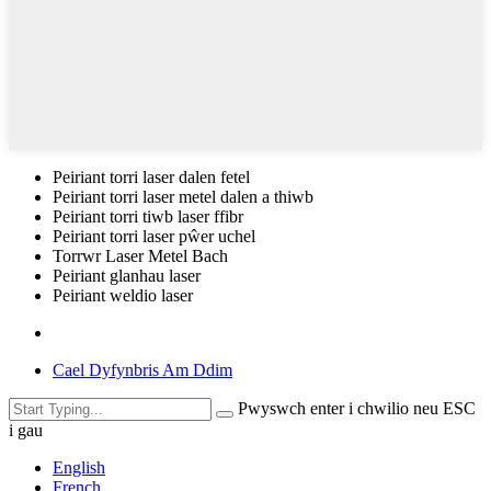
Peiriant torri laser dalen fetel
Peiriant torri laser metel dalen a thiwb
Peiriant torri tiwb laser ffibr
Peiriant torri laser pŵer uchel
Torrwr Laser Metel Bach
Peiriant glanhau laser
Peiriant weldio laser
Cael Dyfynbris Am Ddim
Pwyswch enter i chwilio neu ESC
i gau
English
French