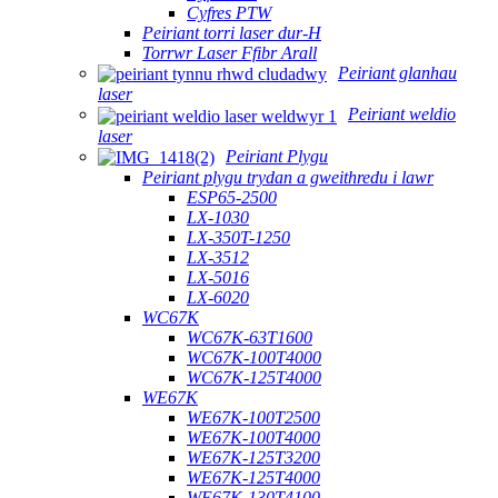
Cyfres PTW
Peiriant torri laser dur-H
Torrwr Laser Ffibr Arall
Peiriant glanhau
laser
Peiriant weldio
laser
Peiriant Plygu
Peiriant plygu trydan a gweithredu i lawr
ESP65-2500
LX-1030
LX-350T-1250
LX-3512
LX-5016
LX-6020
WC67K
WC67K-63T1600
WC67K-100T4000
WC67K-125T4000
WE67K
WE67K-100T2500
WE67K-100T4000
WE67K-125T3200
WE67K-125T4000
WE67K-130T4100