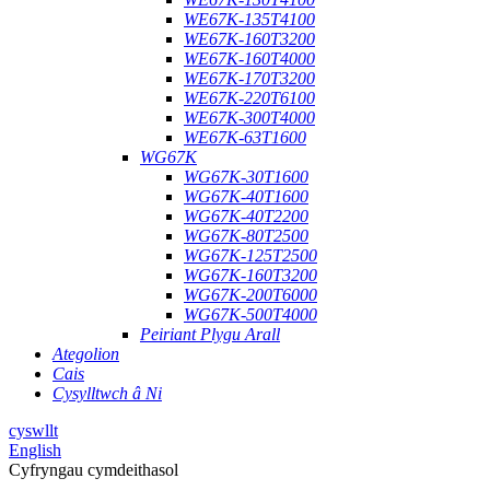
WE67K-135T4100
WE67K-160T3200
WE67K-160T4000
WE67K-170T3200
WE67K-220T6100
WE67K-300T4000
WE67K-63T1600
WG67K
WG67K-30T1600
WG67K-40T1600
WG67K-40T2200
WG67K-80T2500
WG67K-125T2500
WG67K-160T3200
WG67K-200T6000
WG67K-500T4000
Peiriant Plygu Arall
Ategolion
Cais
Cysylltwch â Ni
cyswllt
English
Cyfryngau cymdeithasol