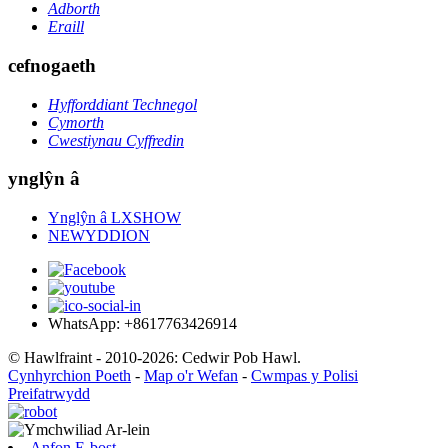
Adborth
Eraill
cefnogaeth
Hyfforddiant Technegol
Cymorth
Cwestiynau Cyffredin
ynglŷn â
Ynglŷn â LXSHOW
NEWYDDION
WhatsApp: +8617763426914
© Hawlfraint - 2010-2026: Cedwir Pob Hawl.
Cynhyrchion Poeth
-
Map o'r Wefan
-
Cwmpas y Polisi
Preifatrwydd
Anfon E-bost