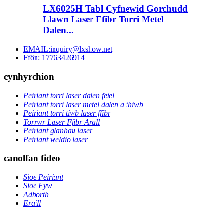
LX6025H Tabl Cyfnewid Gorchudd
Llawn Laser Ffibr Torri Metel
Dalen...
EMAIL:inquiry@lxshow.net
Ffôn: 17763426914
cynhyrchion
Peiriant torri laser dalen fetel
Peiriant torri laser metel dalen a thiwb
Peiriant torri tiwb laser ffibr
Torrwr Laser Ffibr Arall
Peiriant glanhau laser
Peiriant weldio laser
canolfan fideo
Sioe Peiriant
Sioe Fyw
Adborth
Eraill