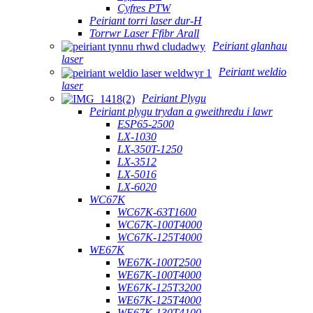
Cyfres PTW
Peiriant torri laser dur-H
Torrwr Laser Ffibr Arall
Peiriant glanhau
laser
Peiriant weldio
laser
Peiriant Plygu
Peiriant plygu trydan a gweithredu i lawr
ESP65-2500
LX-1030
LX-350T-1250
LX-3512
LX-5016
LX-6020
WC67K
WC67K-63T1600
WC67K-100T4000
WC67K-125T4000
WE67K
WE67K-100T2500
WE67K-100T4000
WE67K-125T3200
WE67K-125T4000
WE67K-130T4100