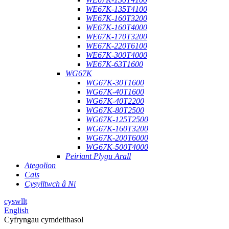
WE67K-135T4100
WE67K-160T3200
WE67K-160T4000
WE67K-170T3200
WE67K-220T6100
WE67K-300T4000
WE67K-63T1600
WG67K
WG67K-30T1600
WG67K-40T1600
WG67K-40T2200
WG67K-80T2500
WG67K-125T2500
WG67K-160T3200
WG67K-200T6000
WG67K-500T4000
Peiriant Plygu Arall
Ategolion
Cais
Cysylltwch â Ni
cyswllt
English
Cyfryngau cymdeithasol