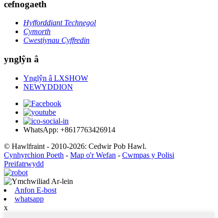
cefnogaeth
Hyfforddiant Technegol
Cymorth
Cwestiynau Cyffredin
ynglŷn â
Ynglŷn â LXSHOW
NEWYDDION
WhatsApp: +8617763426914
© Hawlfraint - 2010-2026: Cedwir Pob Hawl.
Cynhyrchion Poeth
-
Map o'r Wefan
-
Cwmpas y Polisi
Preifatrwydd
Anfon E-bost
whatsapp
x