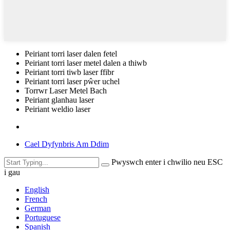
Peiriant torri laser dalen fetel
Peiriant torri laser metel dalen a thiwb
Peiriant torri tiwb laser ffibr
Peiriant torri laser pŵer uchel
Torrwr Laser Metel Bach
Peiriant glanhau laser
Peiriant weldio laser
Cael Dyfynbris Am Ddim
Pwyswch enter i chwilio neu ESC
i gau
English
French
German
Portuguese
Spanish