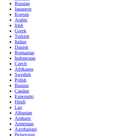
Russian
Japanese
Korean
Arabic
Irish
Greek
Turkish
Italian
Danish
Romanian
Indonesian
Czech
Afrikaans
Swedish
Polish
Basque
Catalan
Esperanto
Hindi
Lao
Albanian
Amharic
Armenian
Azerbaijani
Belarusian