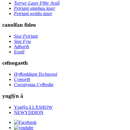
Torrwr Laser Ffibr Arall
Peiriant glanhau laser
Peiriant weldio laser
canolfan fideo
Sioe Peiriant
Sioe Fyw
Adborth
Eraill
cefnogaeth
Hyfforddiant Technegol
Cymorth
Cwestiynau Cyffredin
ynglŷn â
Ynglŷn â LXSHOW
NEWYDDION