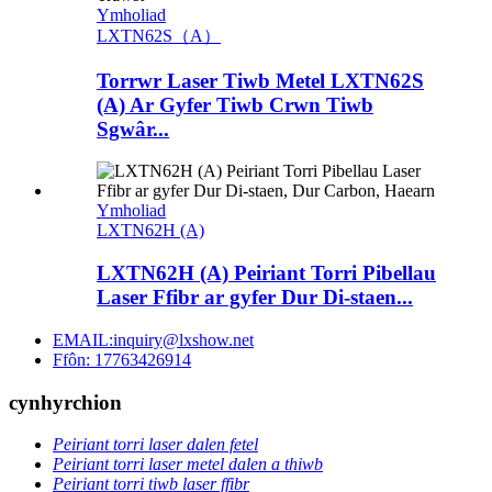
Ymholiad
LXTN62S（A）
Torrwr Laser Tiwb Metel LXTN62S
(A) Ar Gyfer Tiwb Crwn Tiwb
Sgwâr...
Ymholiad
LXTN62H (A)
LXTN62H (A) Peiriant Torri Pibellau
Laser Ffibr ar gyfer Dur Di-staen...
EMAIL:inquiry@lxshow.net
Ffôn: 17763426914
cynhyrchion
Peiriant torri laser dalen fetel
Peiriant torri laser metel dalen a thiwb
Peiriant torri tiwb laser ffibr