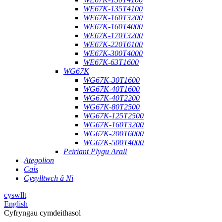
WE67K-135T4100
WE67K-160T3200
WE67K-160T4000
WE67K-170T3200
WE67K-220T6100
WE67K-300T4000
WE67K-63T1600
WG67K
WG67K-30T1600
WG67K-40T1600
WG67K-40T2200
WG67K-80T2500
WG67K-125T2500
WG67K-160T3200
WG67K-200T6000
WG67K-500T4000
Peiriant Plygu Arall
Ategolion
Cais
Cysylltwch â Ni
cyswllt
English
Cyfryngau cymdeithasol