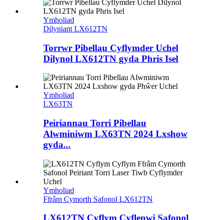
Ymholiad
Dilyniant LX612TN
Torrwr Pibellau Cyflymder Uchel
Dilynol LX612TN gyda Phris Isel
Ymholiad
LX63TN
Peiriannau Torri Pibellau
Alwminiwm LX63TN 2024 Lxshow
gyda...
Ymholiad
Ffrâm Cymorth Safonol LX612TN
LX612TN Cyflym Cyflenwi Safonol