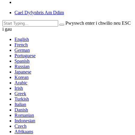
Cael Dyfynbris Am Ddim
Pwyswch enter i chwilio neu ESC
i gau
English
French
German
Portuguese
Spanish
Russian
Japanese
Korean
Arabic
Irish
Greek
Turkish
Italian
Danish
Romanian
Indonesian
Czech
Afrikaans