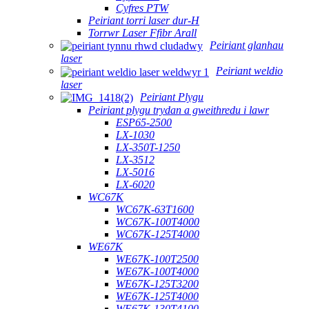
Cyfres PTW
Peiriant torri laser dur-H
Torrwr Laser Ffibr Arall
Peiriant glanhau
laser
Peiriant weldio
laser
Peiriant Plygu
Peiriant plygu trydan a gweithredu i lawr
ESP65-2500
LX-1030
LX-350T-1250
LX-3512
LX-5016
LX-6020
WC67K
WC67K-63T1600
WC67K-100T4000
WC67K-125T4000
WE67K
WE67K-100T2500
WE67K-100T4000
WE67K-125T3200
WE67K-125T4000
WE67K-130T4100