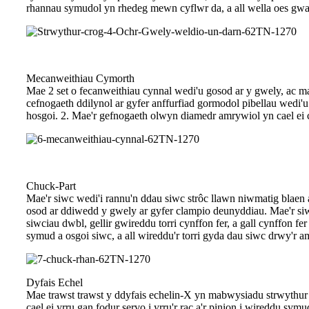
rhannau symudol yn rhedeg mewn cyflwr da, a all wella oes gwasa
Mecanweithiau Cymorth
Mae 2 set o fecanweithiau cynnal wedi'u gosod ar y gwely, ac mae
cefnogaeth ddilynol ar gyfer anffurfiad gormodol pibellau wedi'u 
hosgoi. 2. Mae'r gefnogaeth olwyn diamedr amrywiol yn cael ei cho
Chuck-Part
Mae'r siwc wedi'i rannu'n ddau siwc strôc llawn niwmatig blaen a
osod ar ddiwedd y gwely ar gyfer clampio deunyddiau. Mae'r siw
siwciau dwbl, gellir gwireddu torri cynffon fer, a gall cynffon f
symud a osgoi siwc, a all wireddu'r torri gyda dau siwc drwy'r am
Dyfais Echel
Mae trawst trawst y ddyfais echelin-X yn mabwysiadu strwythur g
cael ei yrru gan fodur servo i yrru'r rac a'r pinion i wireddu symu