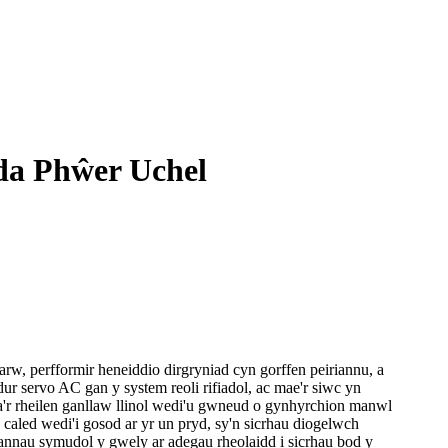
da Phŵer Uchel
rw, perfformir heneiddio dirgryniad cyn gorffen peiriannu, a
ur servo AC gan y system reoli rifiadol, ac mae'r siwc yn
a'r rheilen ganllaw llinol wedi'u gwneud o gynhyrchion manwl
n caled wedi'i gosod ar yr un pryd, sy'n sicrhau diogelwch
t rannau symudol y gwely ar adegau rheolaidd i sicrhau bod y