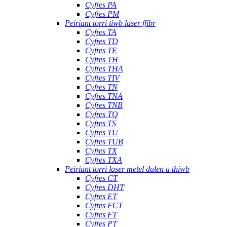
Cyfres PA
Cyfres PM
Peiriant torri tiwb laser ffibr
Cyfres TA
Cyfres TD
Cyfres TE
Cyfres TH
Cyfres THA
Cyfres TIV
Cyfres TN
Cyfres TNA
Cyfres TNB
Cyfres TQ
Cyfres TS
Cyfres TU
Cyfres TUB
Cyfres TX
Cyfres TXA
Peiriant torri laser metel dalen a thiwb
Cyfres CT
Cyfres DHT
Cyfres ET
Cyfres FCT
Cyfres FT
Cyfres PT