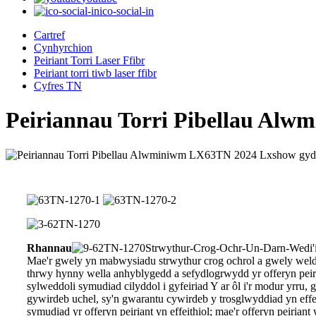
ico-social-in
Cartref
Cynhyrchion
Peiriant Torri Laser Ffibr
Peiriant torri tiwb laser ffibr
Cyfres TN
Peiriannau Torri Pibellau Al
Rhannau
Strwythur-Crog-Ochr-Un-Darn-Wedi'
Mae'r gwely yn mabwysiadu strwythur crog ochrol a gwely weldio u
thrwy hynny wella anhyblygedd a sefydlogrwydd yr offeryn peiria
sylweddoli symudiad cilyddol i gyfeiriad Y ar ôl i'r modur yrr
gywirdeb uchel, sy'n gwarantu cywirdeb y trosglwyddiad yn effeith
symudiad yr offeryn peiriant yn effeithiol; mae'r offeryn peiria