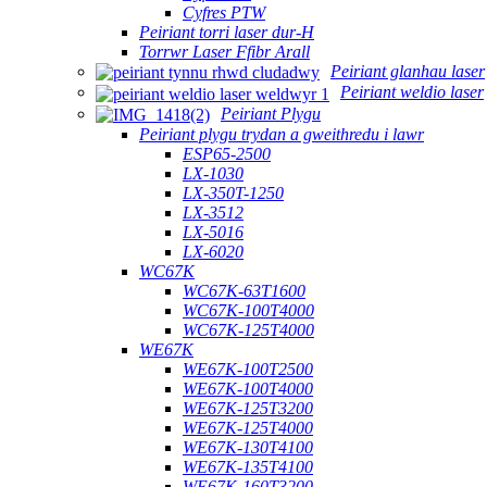
Cyfres PTW
Peiriant torri laser dur-H
Torrwr Laser Ffibr Arall
Peiriant glanhau laser
Peiriant weldio laser
Peiriant Plygu
Peiriant plygu trydan a gweithredu i lawr
ESP65-2500
LX-1030
LX-350T-1250
LX-3512
LX-5016
LX-6020
WC67K
WC67K-63T1600
WC67K-100T4000
WC67K-125T4000
WE67K
WE67K-100T2500
WE67K-100T4000
WE67K-125T3200
WE67K-125T4000
WE67K-130T4100
WE67K-135T4100
WE67K-160T3200