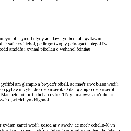
nibynnol i symud i fyny ac i lawr, yn bennaf i gyflawni
i'r safle cyfatebol, gellir gostwng y gefnogaeth ategol i'w
oedd graddfa i gynnal pibellau o wahanol feintiau.
gyfrifol am glampio a bwydo'r bibell, ac mae'r siwc blaen wedi'i
nno i gyflawni cylchdro cydamserol. O dan glampio cydamserol
. Mae peiriant torri pibellau cyfres TN yn mabwysiadu'r dull o
d yw'r cywirdeb yn ddigonol.
r gydran gantri wedi'i gosod ar y gwely, ac mae'r echelin-X yn
sh terfyn yn rheoli'r strôc i gyfyngu ar y safle i sicrhau diogelwch