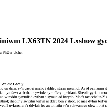
wminiwm LX63TN 2024 Lxshow gy
i Weldio Gwely
n darn, sy'n cael ei anelio i ddileu straen mewnol. Ar ôl peiriannu ga
nt yn fawr a sicrhau cywirdeb yr offeryn peiriant. Rheolir gyriant mod
u, gan wireddu symudiad cyflym a symudiad bwydo. Mae'r rac echelin-Y 
iol; rheolir y switshis terfyn ar ddau ben y strôc, ac mae dyfais terfy
nt wedi'i gyfarparu â'r ddyfais iro awtomatig sy'n ychwanegu olew iro a