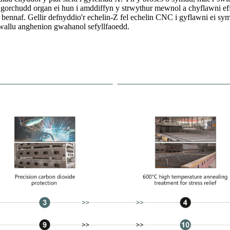
 gorchudd organ ei hun i amddiffyn y strwythur mewnol a chyflawni eff
bennaf. Gellir defnyddio'r echelin-Z fel echelin CNC i gyflawni ei symud
diwallu anghenion gwahanol sefyllfaoedd.