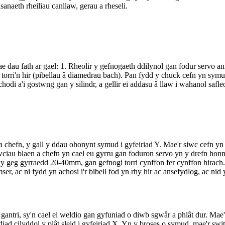
naeth rheiliau canllaw, gerau a rheseli.
 dau fath ar gael: 1. Rheolir y gefnogaeth ddilynol gan fodur servo an
torri'n hir (pibellau â diamedrau bach). Pan fydd y chuck cefn yn symud 
di a'i gostwng gan y silindr, a gellir ei addasu â llaw i wahanol safle
 chefn, y gall y ddau ohonynt symud i gyfeiriad Y. Mae'r siwc cefn yn 
ciau blaen a chefn yn cael eu gyrru gan foduron servo yn y drefn ho
er y geg gyrraedd 20-40mm, gan gefnogi torri cynffon fer cynffon hirach
ser, ac ni fydd yn achosi i'r bibell fod yn rhy hir ac ansefydlog, ac ni
antri, sy'n cael ei weldio gan gyfuniad o diwb sgwâr a phlât dur. Mae'
diad cilyddol y plât sleid i gyfeiriad X. Yn y broses o symud, mae'r swit