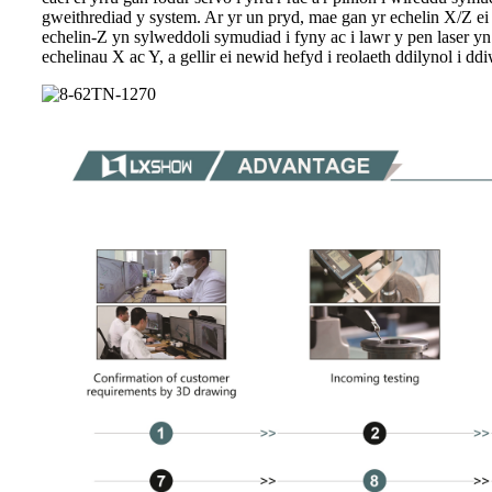
gweithrediad y system. Ar yr un pryd, mae gan yr echelin X/Z ei
echelin-Z yn sylweddoli symudiad i fyny ac i lawr y pen laser yn 
echelinau X ac Y, a gellir ei newid hefyd i reolaeth ddilynol i d