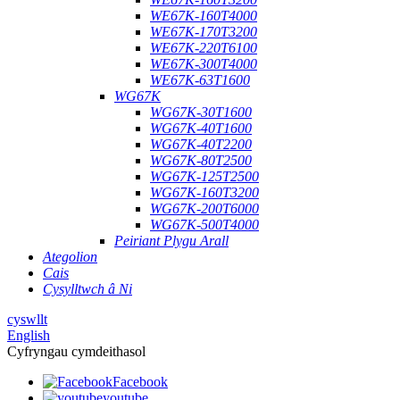
WE67K-160T4000
WE67K-170T3200
WE67K-220T6100
WE67K-300T4000
WE67K-63T1600
WG67K
WG67K-30T1600
WG67K-40T1600
WG67K-40T2200
WG67K-80T2500
WG67K-125T2500
WG67K-160T3200
WG67K-200T6000
WG67K-500T4000
Peiriant Plygu Arall
Ategolion
Cais
Cysylltwch â Ni
cyswllt
English
Cyfryngau cymdeithasol
Facebook
youtube