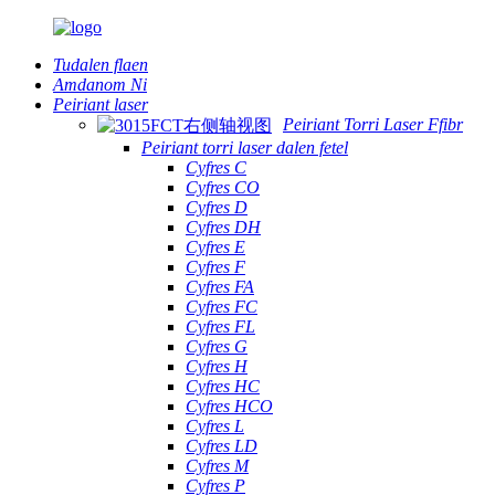
Tudalen flaen
Amdanom Ni
Peiriant laser
Peiriant Torri Laser Ffibr
Peiriant torri laser dalen fetel
Cyfres C
Cyfres CO
Cyfres D
Cyfres DH
Cyfres E
Cyfres F
Cyfres FA
Cyfres FC
Cyfres FL
Cyfres G
Cyfres H
Cyfres HC
Cyfres HCO
Cyfres L
Cyfres LD
Cyfres M
Cyfres P