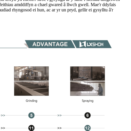
eithiau amddiffyn a chael gwared â llwch gwell. Mae'r ddyfais
iad rhyngosod ei hun, ac ar yr un pryd, gellir ei gysylltu â'r