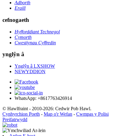
Adborth
Eraill
cefnogaeth
Hyfforddiant Technegol
Cymorth
Cwestiynau Cyffredin
ynglŷn â
Ynglŷn â LXSHOW
NEWYDDION
WhatsApp: +8617763426914
© Hawlfraint - 2010-2026: Cedwir Pob Hawl.
Cynhyrchion Poeth
-
Map o'r Wefan
-
Cwmpas y Polisi
Preifatrwydd
Anfon E-bost