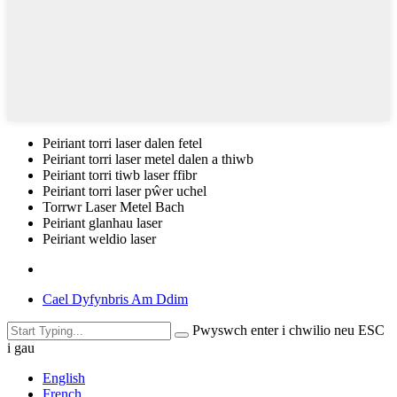
Peiriant torri laser dalen fetel
Peiriant torri laser metel dalen a thiwb
Peiriant torri tiwb laser ffibr
Peiriant torri laser pŵer uchel
Torrwr Laser Metel Bach
Peiriant glanhau laser
Peiriant weldio laser
Cael Dyfynbris Am Ddim
Pwyswch enter i chwilio neu ESC
i gau
English
French