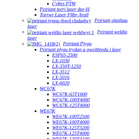
Cyfres PTW
Peiriant torri laser dur-H
Torrwr Laser Ffibr Arall
Peiriant glanhau
laser
Peiriant weldio
laser
Peiriant Plygu
Peiriant plygu trydan a gweithredu i lawr
ESP65-2500
LX-1030
LX-350T-1250
LX-3512
LX-5016
LX-6020
WC67K
WC67K-63T1600
WC67K-100T4000
WC67K-125T4000
WE67K
WE67K-100T2500
WE67K-100T4000
WE67K-125T3200
WE67K-125T4000
WE67K-130T4100