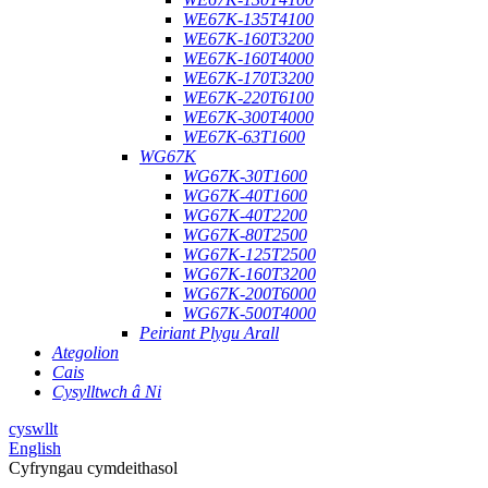
WE67K-135T4100
WE67K-160T3200
WE67K-160T4000
WE67K-170T3200
WE67K-220T6100
WE67K-300T4000
WE67K-63T1600
WG67K
WG67K-30T1600
WG67K-40T1600
WG67K-40T2200
WG67K-80T2500
WG67K-125T2500
WG67K-160T3200
WG67K-200T6000
WG67K-500T4000
Peiriant Plygu Arall
Ategolion
Cais
Cysylltwch â Ni
cyswllt
English
Cyfryngau cymdeithasol