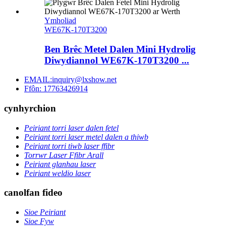
Ymholiad
WE67K-170T3200
Ben Brêc Metel Dalen Mini Hydrolig
Diwydiannol WE67K-170T3200 ...
EMAIL:inquiry@lxshow.net
Ffôn: 17763426914
cynhyrchion
Peiriant torri laser dalen fetel
Peiriant torri laser metel dalen a thiwb
Peiriant torri tiwb laser ffibr
Torrwr Laser Ffibr Arall
Peiriant glanhau laser
Peiriant weldio laser
canolfan fideo
Sioe Peiriant
Sioe Fyw