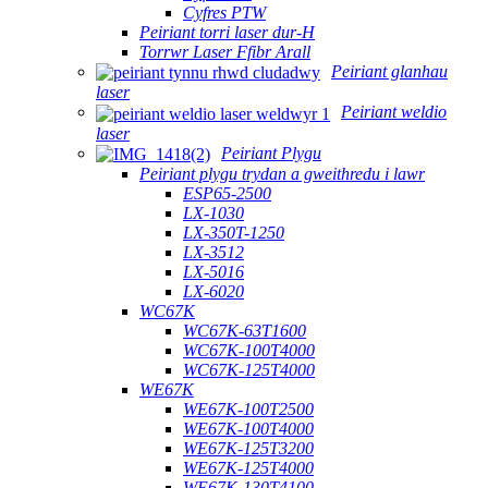
Cyfres PTW
Peiriant torri laser dur-H
Torrwr Laser Ffibr Arall
Peiriant glanhau
laser
Peiriant weldio
laser
Peiriant Plygu
Peiriant plygu trydan a gweithredu i lawr
ESP65-2500
LX-1030
LX-350T-1250
LX-3512
LX-5016
LX-6020
WC67K
WC67K-63T1600
WC67K-100T4000
WC67K-125T4000
WE67K
WE67K-100T2500
WE67K-100T4000
WE67K-125T3200
WE67K-125T4000
WE67K-130T4100