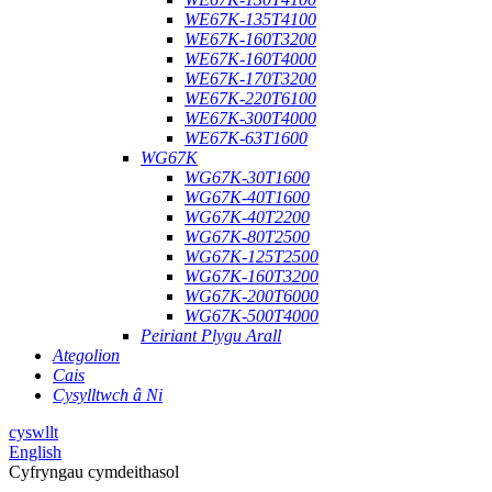
WE67K-135T4100
WE67K-160T3200
WE67K-160T4000
WE67K-170T3200
WE67K-220T6100
WE67K-300T4000
WE67K-63T1600
WG67K
WG67K-30T1600
WG67K-40T1600
WG67K-40T2200
WG67K-80T2500
WG67K-125T2500
WG67K-160T3200
WG67K-200T6000
WG67K-500T4000
Peiriant Plygu Arall
Ategolion
Cais
Cysylltwch â Ni
cyswllt
English
Cyfryngau cymdeithasol