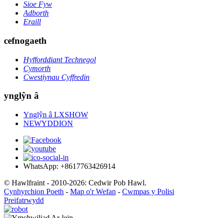
Sioe Fyw
Adborth
Eraill
cefnogaeth
Hyfforddiant Technegol
Cymorth
Cwestiynau Cyffredin
ynglŷn â
Ynglŷn â LXSHOW
NEWYDDION
WhatsApp: +8617763426914
© Hawlfraint - 2010-2026: Cedwir Pob Hawl.
Cynhyrchion Poeth
-
Map o'r Wefan
-
Cwmpas y Polisi
Preifatrwydd