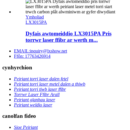
Ymholiad
LX3015PA
Dyfais awtomeiddio LX3015PA Pris
torrwr laser ffibr ar werth m...
EMAIL:inquiry@lxshow.net
Ffôn: 17763426914
cynhyrchion
Peiriant torri laser dalen fetel
Peiriant torri laser metel dalen a thiwb
Peiriant torri tiwb laser ffibr
Torrwr Laser Ffibr Arall
Peiriant glanhau laser
Peiriant weldio laser
canolfan fideo
Sioe Peiriant