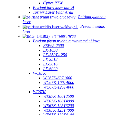
Cyfres PTW
Peiriant torri laser dur-H
Torrwr Laser Ffibr Arall
Peiriant glanhau
laser
Peiriant weldio
laser
Peiriant Plygu
Peiriant plygu trydan a gweithredu i lawr
ESP65-2500
LX-1030
LX-350T-1250
LX-3512
LX-5016
LX-6020
WC67K
WC67K-63T1600
WC67K-100T4000
WC67K-125T4000
WE67K
WE67K-100T2500
WE67K-100T4000
WE67K-125T3200
WE67K-125T4000
WE67K-130T4100