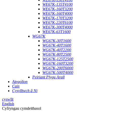
WE67K-135T4100
WE67K-160T3200
WE67K-160T4000
WE67K-170T3200
WE67K-220T6100
WE67K-300T4000
WE67K-63T1600
WG67K
WG67K-30T1600
WG67K-40T1600
WG67K-40T2200
WG67K-80T2500
WG67K-125T2500
WG67K-160T3200
WG67K-200T6000
WG67K-500T4000
Peiriant Plygu Arall
Ategolion
Cais
Cysylltwch â Ni
cyswllt
English
Cyfryngau cymdeithasol