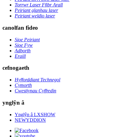
Torrwr Laser Ffibr Arall
Peiriant glanhau laser
Peiriant weldio laser
canolfan fideo
Sioe Peiriant
Sioe Fyw
Adborth
Eraill
cefnogaeth
Hyfforddiant Technegol
Cymorth
Cwestiynau Cyffredin
ynglŷn â
Ynglŷn â LXSHOW
NEWYDDION