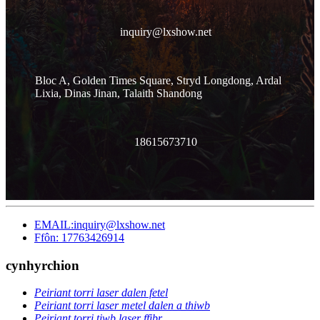
inquiry@lxshow.net
Bloc A, Golden Times Square, Stryd Longdong, Ardal
Lixia, Dinas Jinan, Talaith Shandong
18615673710
EMAIL:inquiry@lxshow.net
Ffôn: 17763426914
cynhyrchion
Peiriant torri laser dalen fetel
Peiriant torri laser metel dalen a thiwb
Peiriant torri tiwb laser ffibr