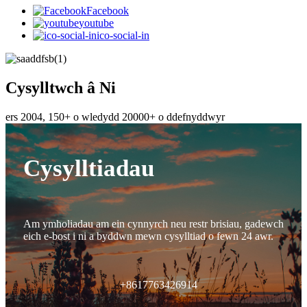
Facebook
youtube
ico-social-in
Cysylltwch â Ni
ers 2004, 150+ o wledydd 20000+ o ddefnyddwyr
Cysylltiadau
Am ymholiadau am ein cynnyrch neu restr brisiau, gadewch
eich e-bost i ni a byddwn mewn cysylltiad o fewn 24 awr.
+8617763426914