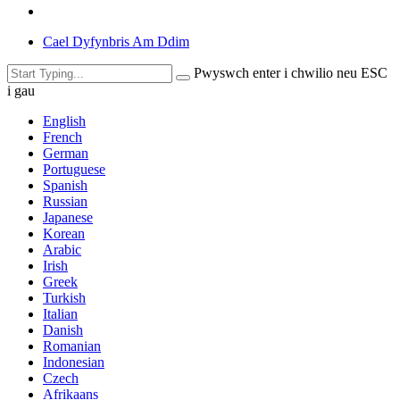
Cael Dyfynbris Am Ddim
Pwyswch enter i chwilio neu ESC
i gau
English
French
German
Portuguese
Spanish
Russian
Japanese
Korean
Arabic
Irish
Greek
Turkish
Italian
Danish
Romanian
Indonesian
Czech
Afrikaans