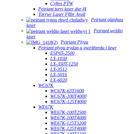
Cyfres PTW
Peiriant torri laser dur-H
Torrwr Laser Ffibr Arall
Peiriant glanhau
laser
Peiriant weldio
laser
Peiriant Plygu
Peiriant plygu trydan a gweithredu i lawr
ESP65-2500
LX-1030
LX-350T-1250
LX-3512
LX-5016
LX-6020
WC67K
WC67K-63T1600
WC67K-100T4000
WC67K-125T4000
WE67K
WE67K-100T2500
WE67K-100T4000
WE67K-125T3200
WE67K-125T4000
WE67K-130T4100