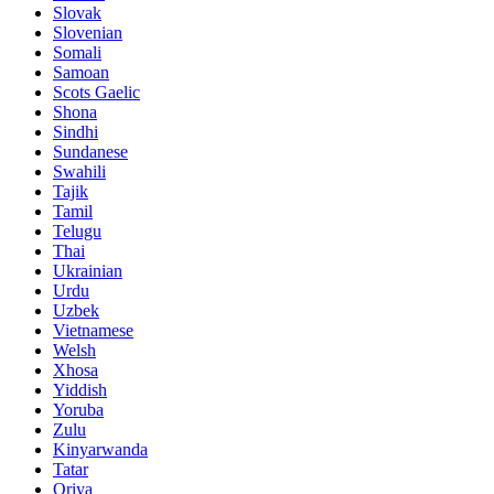
Slovak
Slovenian
Somali
Samoan
Scots Gaelic
Shona
Sindhi
Sundanese
Swahili
Tajik
Tamil
Telugu
Thai
Ukrainian
Urdu
Uzbek
Vietnamese
Welsh
Xhosa
Yiddish
Yoruba
Zulu
Kinyarwanda
Tatar
Oriya