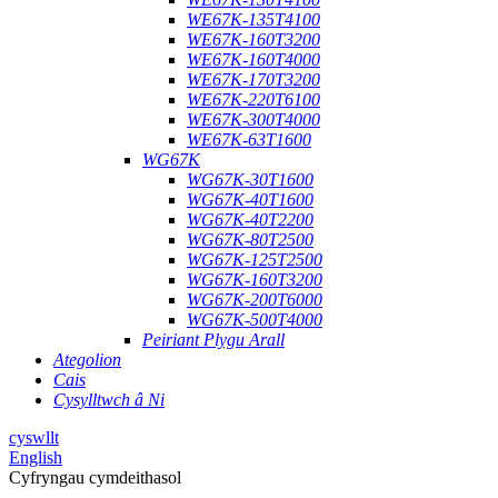
WE67K-135T4100
WE67K-160T3200
WE67K-160T4000
WE67K-170T3200
WE67K-220T6100
WE67K-300T4000
WE67K-63T1600
WG67K
WG67K-30T1600
WG67K-40T1600
WG67K-40T2200
WG67K-80T2500
WG67K-125T2500
WG67K-160T3200
WG67K-200T6000
WG67K-500T4000
Peiriant Plygu Arall
Ategolion
Cais
Cysylltwch â Ni
cyswllt
English
Cyfryngau cymdeithasol