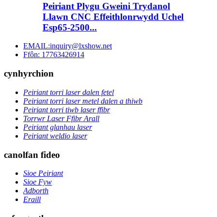
Peiriant Plygu Gweini Trydanol
Llawn CNC Effeithlonrwydd Uchel
Esp65-2500...
EMAIL:inquiry@lxshow.net
Ffôn: 17763426914
cynhyrchion
Peiriant torri laser dalen fetel
Peiriant torri laser metel dalen a thiwb
Peiriant torri tiwb laser ffibr
Torrwr Laser Ffibr Arall
Peiriant glanhau laser
Peiriant weldio laser
canolfan fideo
Sioe Peiriant
Sioe Fyw
Adborth
Eraill