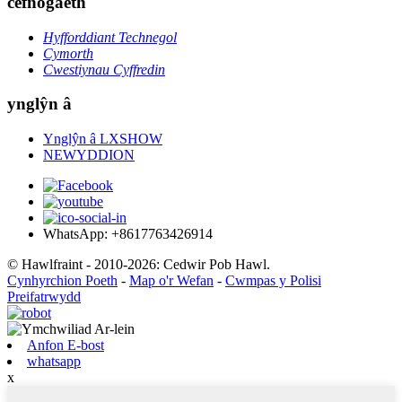
cefnogaeth
Hyfforddiant Technegol
Cymorth
Cwestiynau Cyffredin
ynglŷn â
Ynglŷn â LXSHOW
NEWYDDION
WhatsApp: +8617763426914
© Hawlfraint - 2010-2026: Cedwir Pob Hawl.
Cynhyrchion Poeth
-
Map o'r Wefan
-
Cwmpas y Polisi
Preifatrwydd
Anfon E-bost
whatsapp
x