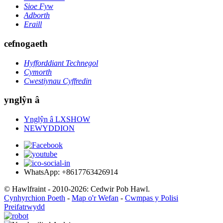
Sioe Fyw
Adborth
Eraill
cefnogaeth
Hyfforddiant Technegol
Cymorth
Cwestiynau Cyffredin
ynglŷn â
Ynglŷn â LXSHOW
NEWYDDION
WhatsApp: +8617763426914
© Hawlfraint - 2010-2026: Cedwir Pob Hawl.
Cynhyrchion Poeth
-
Map o'r Wefan
-
Cwmpas y Polisi
Preifatrwydd