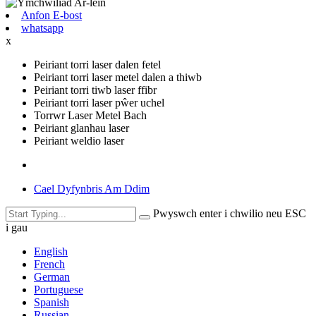
Anfon E-bost
whatsapp
x
Peiriant torri laser dalen fetel
Peiriant torri laser metel dalen a thiwb
Peiriant torri tiwb laser ffibr
Peiriant torri laser pŵer uchel
Torrwr Laser Metel Bach
Peiriant glanhau laser
Peiriant weldio laser
Cael Dyfynbris Am Ddim
Pwyswch enter i chwilio neu ESC
i gau
English
French
German
Portuguese
Spanish
Russian