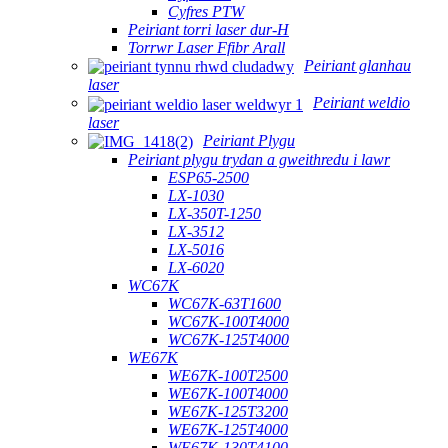
Cyfres PTW
Peiriant torri laser dur-H
Torrwr Laser Ffibr Arall
Peiriant glanhau
laser
Peiriant weldio
laser
Peiriant Plygu
Peiriant plygu trydan a gweithredu i lawr
ESP65-2500
LX-1030
LX-350T-1250
LX-3512
LX-5016
LX-6020
WC67K
WC67K-63T1600
WC67K-100T4000
WC67K-125T4000
WE67K
WE67K-100T2500
WE67K-100T4000
WE67K-125T3200
WE67K-125T4000
WE67K-130T4100