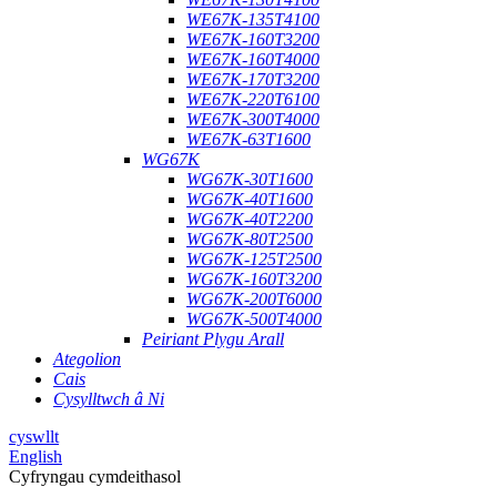
WE67K-135T4100
WE67K-160T3200
WE67K-160T4000
WE67K-170T3200
WE67K-220T6100
WE67K-300T4000
WE67K-63T1600
WG67K
WG67K-30T1600
WG67K-40T1600
WG67K-40T2200
WG67K-80T2500
WG67K-125T2500
WG67K-160T3200
WG67K-200T6000
WG67K-500T4000
Peiriant Plygu Arall
Ategolion
Cais
Cysylltwch â Ni
cyswllt
English
Cyfryngau cymdeithasol