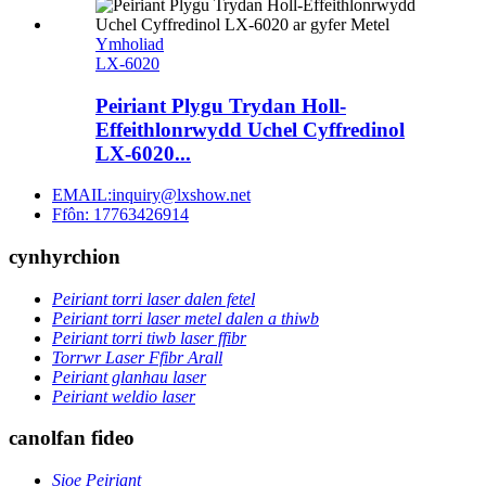
Ymholiad
LX-6020
Peiriant Plygu Trydan Holl-
Effeithlonrwydd Uchel Cyffredinol
LX-6020...
EMAIL:inquiry@lxshow.net
Ffôn: 17763426914
cynhyrchion
Peiriant torri laser dalen fetel
Peiriant torri laser metel dalen a thiwb
Peiriant torri tiwb laser ffibr
Torrwr Laser Ffibr Arall
Peiriant glanhau laser
Peiriant weldio laser
canolfan fideo
Sioe Peiriant