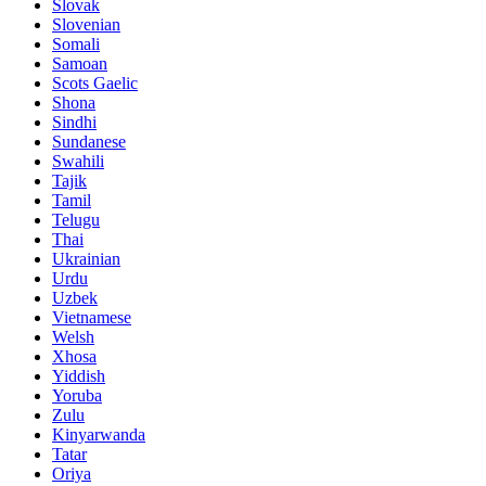
Slovak
Slovenian
Somali
Samoan
Scots Gaelic
Shona
Sindhi
Sundanese
Swahili
Tajik
Tamil
Telugu
Thai
Ukrainian
Urdu
Uzbek
Vietnamese
Welsh
Xhosa
Yiddish
Yoruba
Zulu
Kinyarwanda
Tatar
Oriya