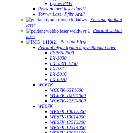
Cyfres PTW
Peiriant torri laser dur-H
Torrwr Laser Ffibr Arall
Peiriant glanhau
laser
Peiriant weldio
laser
Peiriant Plygu
Peiriant plygu trydan a gweithredu i lawr
ESP65-2500
LX-1030
LX-350T-1250
LX-3512
LX-5016
LX-6020
WC67K
WC67K-63T1600
WC67K-100T4000
WC67K-125T4000
WE67K
WE67K-100T2500
WE67K-100T4000
WE67K-125T3200
WE67K-125T4000
WE67K-130T4100