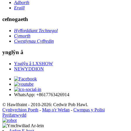
Adborth
Eraill
cefnogaeth
Hyfforddiant Technegol
Cymorth
Cwestiynau Cyffredin
ynglŷn â
Ynglŷn â LXSHOW
NEWYDDION
WhatsApp: +8617763426914
© Hawlfraint - 2010-2026: Cedwir Pob Hawl.
Cynhyrchion Poeth
-
Map o'r Wefan
-
Cwmpas y Polisi
Preifatrwydd
Anfon E-bost