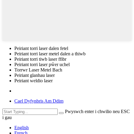
Peiriant torri laser dalen fetel
Peiriant torri laser metel dalen a thiwb
Peiriant torri tiwb laser ffibr
Peiriant torri laser pŵer uchel
Torrwr Laser Metel Bach
Peiriant glanhau laser
Peiriant weldio laser
Cael Dyfynbris Am Ddim
Pwyswch enter i chwilio neu ESC
i gau
English
French