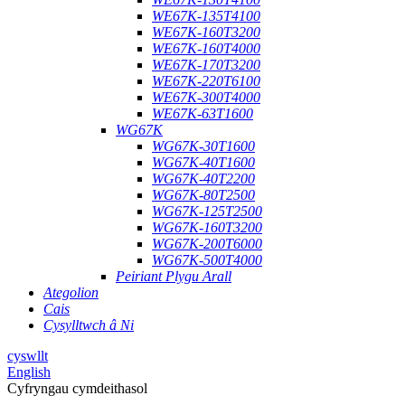
WE67K-135T4100
WE67K-160T3200
WE67K-160T4000
WE67K-170T3200
WE67K-220T6100
WE67K-300T4000
WE67K-63T1600
WG67K
WG67K-30T1600
WG67K-40T1600
WG67K-40T2200
WG67K-80T2500
WG67K-125T2500
WG67K-160T3200
WG67K-200T6000
WG67K-500T4000
Peiriant Plygu Arall
Ategolion
Cais
Cysylltwch â Ni
cyswllt
English
Cyfryngau cymdeithasol