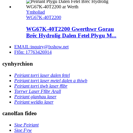
Ymholiad
WG67K-40T2200
WG67K-40T2200 Gwerthwr Gorau
Brêc Hydrolig Dalen Fetel Plygu M...
EMAIL:inquiry@lxshow.net
Ffôn: 17763426914
cynhyrchion
Peiriant torri laser dalen fetel
Peiriant torri laser metel dalen a thiwb
Peiriant torri tiwb laser ffibr
Torrwr Laser Ffibr Arall
Peiriant glanhau laser
Peiriant weldio laser
canolfan fideo
Sioe Peiriant
Sioe Fyw