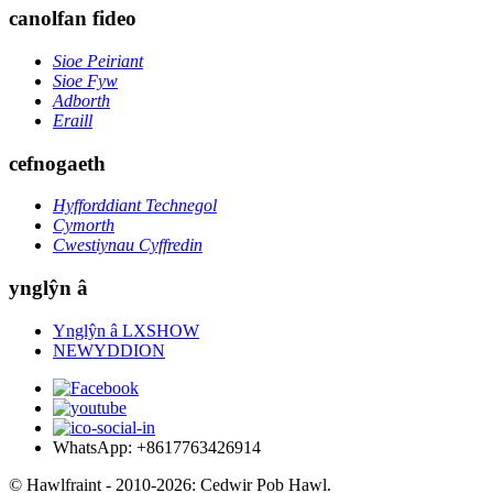
canolfan fideo
Sioe Peiriant
Sioe Fyw
Adborth
Eraill
cefnogaeth
Hyfforddiant Technegol
Cymorth
Cwestiynau Cyffredin
ynglŷn â
Ynglŷn â LXSHOW
NEWYDDION
WhatsApp: +8617763426914
© Hawlfraint - 2010-2026: Cedwir Pob Hawl.