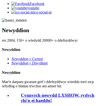
Facebook
youtube
ico-social-in
Newyddion
ers 2004, 150+ o wledydd 20000+ o ddefnyddwyr
Newyddion
Newyddion y Cwmni
Newyddion y Diwydiant
Newyddion
Mae'n darparu gwarant gref i ddefnyddwyr wireddu torri swp
sefydlog o blatiau trwchus am amser hir.
Cynnyrch newydd LXSHOW, rydych
chi'n ei haeddu!