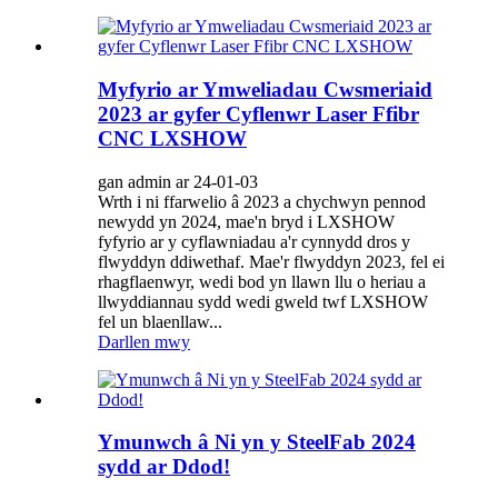
Myfyrio ar Ymweliadau Cwsmeriaid
2023 ar gyfer Cyflenwr Laser Ffibr
CNC LXSHOW
gan admin ar 24-01-03
Wrth i ni ffarwelio â 2023 a chychwyn pennod
newydd yn 2024, mae'n bryd i LXSHOW
fyfyrio ar y cyflawniadau a'r cynnydd dros y
flwyddyn ddiwethaf. Mae'r flwyddyn 2023, fel ei
rhagflaenwyr, wedi bod yn llawn llu o heriau a
llwyddiannau sydd wedi gweld twf LXSHOW
fel un blaenllaw...
Darllen mwy
Ymunwch â Ni yn y SteelFab 2024
sydd ar Ddod!