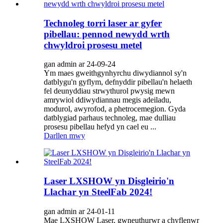
Technoleg torri laser ar gyfer
pibellau: pennod newydd wrth
chwyldroi prosesu metel
gan admin ar 24-09-24
Ym maes gweithgynhyrchu diwydiannol sy'n
datblygu'n gyflym, defnyddir pibellau'n helaeth
fel deunyddiau strwythurol pwysig mewn
amrywiol ddiwydiannau megis adeiladu,
modurol, awyrofod, a phetrocemegion. Gyda
datblygiad parhaus technoleg, mae dulliau
prosesu pibellau hefyd yn cael eu ...
Darllen mwy
Laser LXSHOW yn Disgleirio'n
Llachar yn SteelFab 2024!
gan admin ar 24-01-11
Mae LXSHOW Laser, gwneuthurwr a chyflenwr