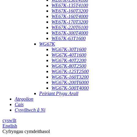
WE67K-135T4100
WE67K-160T3200
WE67K-160T4000
WE67K-170T3200
WE67K-220T6100
WE67K-300T4000
WE67K-63T1600
WG67K
WG67K-30T1600
WG67K-40T1600
WG67K-40T2200
WG67K-80T2500
WG67K-125T2500
WG67K-160T3200
WG67K-200T6000
WG67K-500T4000
Peiriant Plygu Arall
Ategolion
Cais
Cysylltwch â Ni
cyswllt
English
Cyfryngau cymdeithasol