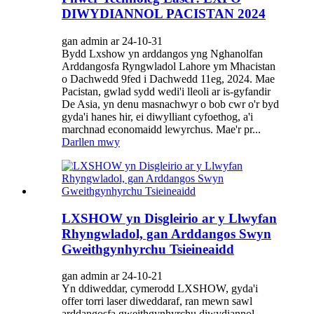
DIWYDIANNOL PACISTAN 2024
gan admin ar 24-10-31
Bydd Lxshow yn arddangos yng Nghanolfan
Arddangosfa Ryngwladol Lahore ym Mhacistan
o Dachwedd 9fed i Dachwedd 11eg, 2024. Mae
Pacistan, gwlad sydd wedi'i lleoli ar is-gyfandir
De Asia, yn denu masnachwyr o bob cwr o'r byd
gyda'i hanes hir, ei diwylliant cyfoethog, a'i
marchnad economaidd lewyrchus. Mae'r pr...
Darllen mwy
LXSHOW yn Disgleirio ar y Llwyfan
Rhyngwladol, gan Arddangos Swyn
Gweithgynhyrchu Tsieineaidd
gan admin ar 24-10-21
Yn ddiweddar, cymerodd LXSHOW, gyda'i
offer torri laser diweddaraf, ran mewn sawl
arddangosfa gweithgynhyrchu diwydiannol