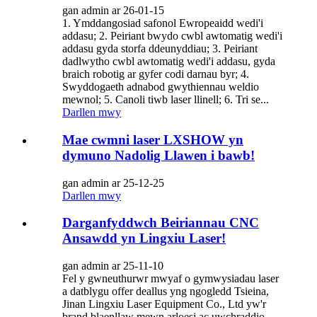
gan admin ar 26-01-15
1. Ymddangosiad safonol Ewropeaidd wedi'i
addasu; 2. Peiriant bwydo cwbl awtomatig wedi'i
addasu gyda storfa ddeunyddiau; 3. Peiriant
dadlwytho cwbl awtomatig wedi'i addasu, gyda
braich robotig ar gyfer codi darnau byr; 4.
Swyddogaeth adnabod gwythiennau weldio
mewnol; 5. Canoli tiwb laser llinell; 6. Tri se...
Darllen mwy
Mae cwmni laser LXSHOW yn
dymuno Nadolig Llawen i bawb!
gan admin ar 25-12-25
Darllen mwy
Darganfyddwch Beiriannau CNC
Ansawdd yn Lingxiu Laser!
gan admin ar 25-11-10
Fel y gwneuthurwr mwyaf o gymwysiadau laser
a datblygu offer deallus yng ngogledd Tsieina,
Jinan Lingxiu Laser Equipment Co., Ltd yw'r
brand blaenllaw mewn arloesi ac uwchraddio