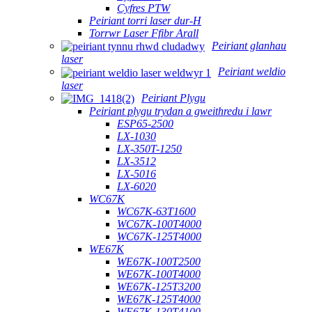
Cyfres PTW
Peiriant torri laser dur-H
Torrwr Laser Ffibr Arall
Peiriant glanhau
laser
Peiriant weldio
laser
Peiriant Plygu
Peiriant plygu trydan a gweithredu i lawr
ESP65-2500
LX-1030
LX-350T-1250
LX-3512
LX-5016
LX-6020
WC67K
WC67K-63T1600
WC67K-100T4000
WC67K-125T4000
WE67K
WE67K-100T2500
WE67K-100T4000
WE67K-125T3200
WE67K-125T4000
WE67K-130T4100