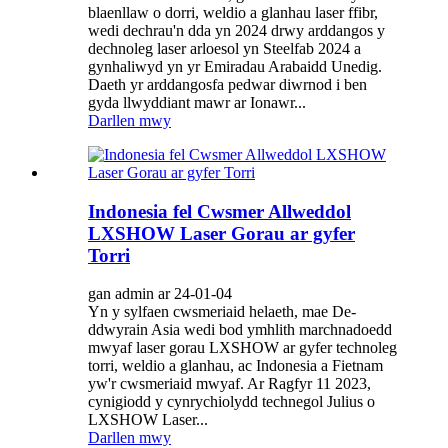
blaenllaw o dorri, weldio a glanhau laser ffibr,
wedi dechrau'n dda yn 2024 drwy arddangos y
dechnoleg laser arloesol yn Steelfab 2024 a
gynhaliwyd yn yr Emiradau Arabaidd Unedig.
Daeth yr arddangosfa pedwar diwrnod i ben
gyda llwyddiant mawr ar Ionawr...
Darllen mwy
Indonesia fel Cwsmer Allweddol
LXSHOW Laser Gorau ar gyfer
Torri
gan admin ar 24-01-04
Yn y sylfaen cwsmeriaid helaeth, mae De-
ddwyrain Asia wedi bod ymhlith marchnadoedd
mwyaf laser gorau LXSHOW ar gyfer technoleg
torri, weldio a glanhau, ac Indonesia a Fietnam
yw'r cwsmeriaid mwyaf. Ar Ragfyr 11 2023,
cynigiodd y cynrychiolydd technegol Julius o
LXSHOW Laser...
Darllen mwy