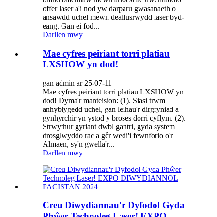
offer laser a'i nod yw darparu gwasanaeth o
ansawdd uchel mewn deallusrwydd laser byd-
eang. Gan ei fod...
Darllen mwy
Mae cyfres peiriant torri platiau
LXSHOW yn dod!
gan admin ar 25-07-11
Mae cyfres peiriant torri platiau LXSHOW yn
dod! Dyma'r manteision: (1). Siasi trwm
anhyblygedd uchel, gan leihau'r dirgryniad a
gynhyrchir yn ystod y broses dorri cyflym. (2).
Strwythur gyriant dwbl gantri, gyda system
drosglwyddo rac a gêr wedi'i fewnforio o'r
Almaen, sy'n gwella'r...
Darllen mwy
Creu Diwydiannau'r Dyfodol Gyda
Phŵer Technoleg Laser! EXPO