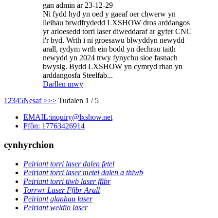
gan admin ar 23-12-29
Ni fydd hyd yn oed y gaeaf oer chwerw yn
lleihau brwdfrydedd LXSHOW dros arddangos
yr arloesedd torri laser diweddaraf ar gyfer CNC
i'r byd. Wrth i ni groesawu blwyddyn newydd
arall, rydym wrth ein bodd yn dechrau taith
newydd yn 2024 trwy fynychu sioe fasnach
bwysig. Bydd LXSHOW yn cymryd rhan yn
arddangosfa Steelfab...
Darllen mwy
1
2
3
4
5
Nesaf >
>>
Tudalen 1 / 5
EMAIL:inquiry@lxshow.net
Ffôn: 17763426914
cynhyrchion
Peiriant torri laser dalen fetel
Peiriant torri laser metel dalen a thiwb
Peiriant torri tiwb laser ffibr
Torrwr Laser Ffibr Arall
Peiriant glanhau laser
Peiriant weldio laser