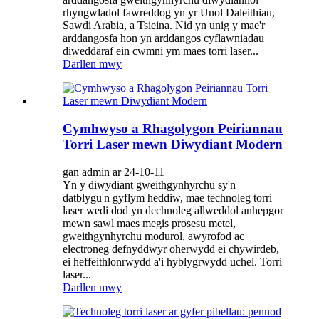
rhyngwladol fawreddog yn yr Unol Daleithiau,
Sawdi Arabia, a Tsieina. Nid yn unig y mae'r
arddangosfa hon yn arddangos cyflawniadau
diweddaraf ein cwmni ym maes torri laser...
Darllen mwy
Cymhwyso a Rhagolygon Peiriannau
Torri Laser mewn Diwydiant Modern
gan admin ar 24-10-11
Yn y diwydiant gweithgynhyrchu sy'n
datblygu'n gyflym heddiw, mae technoleg torri
laser wedi dod yn dechnoleg allweddol anhepgor
mewn sawl maes megis prosesu metel,
gweithgynhyrchu modurol, awyrofod ac
electroneg defnyddwyr oherwydd ei chywirdeb,
ei heffeithlonrwydd a'i hyblygrwydd uchel. Torri
laser...
Darllen mwy