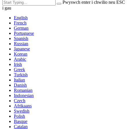
Pwyswch enter i chwilio neu ESC
i gau
English
French
German
Portuguese
Spanish
Russian
Japanese
Korean
Arabic
Irish
Greek
Turkish
Italian
Danish
Romanian
Indonesian
Czech
Afrikaans
Swedish
Polish
Basque
Catalan