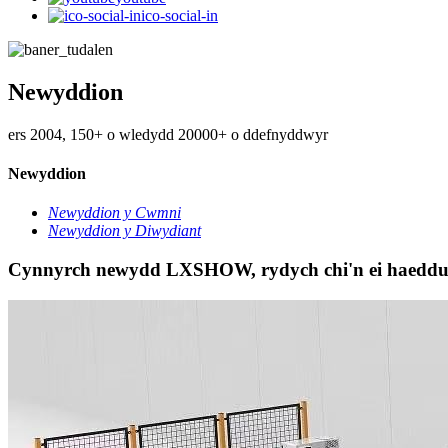
ico-social-in
Newyddion
ers 2004, 150+ o wledydd 20000+ o ddefnyddwyr
Newyddion
Newyddion y Cwmni
Newyddion y Diwydiant
Cynnyrch newydd LXSHOW, rydych chi'n ei haeddu