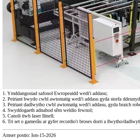
1. Ymddangosiad safonol Ewropeaidd wedi'i addasu;
2. Peiriant bwydo cwbl awtomatig wedi'i addasu gyda storfa ddeunyd
3. Peiriant dadlwytho cwbl awtomatig wedi'i addasu, gyda braich robo
4. Swyddogaeth adnabod sêm weldio fewnol;
5. Canoli tiwb laser llinell;
6. Tri set o gamerâu ar gyfer recordio'r broses dorri a llwytho/dadlw
Amser postio: Ion-15-2026