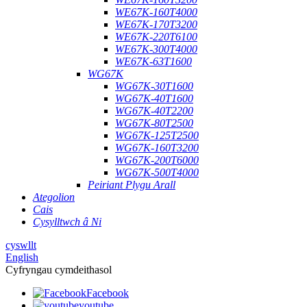
WE67K-160T4000
WE67K-170T3200
WE67K-220T6100
WE67K-300T4000
WE67K-63T1600
WG67K
WG67K-30T1600
WG67K-40T1600
WG67K-40T2200
WG67K-80T2500
WG67K-125T2500
WG67K-160T3200
WG67K-200T6000
WG67K-500T4000
Peiriant Plygu Arall
Ategolion
Cais
Cysylltwch â Ni
cyswllt
English
Cyfryngau cymdeithasol
Facebook
youtube