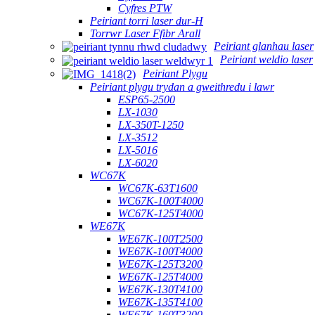
Cyfres PTW
Peiriant torri laser dur-H
Torrwr Laser Ffibr Arall
Peiriant glanhau laser
Peiriant weldio laser
Peiriant Plygu
Peiriant plygu trydan a gweithredu i lawr
ESP65-2500
LX-1030
LX-350T-1250
LX-3512
LX-5016
LX-6020
WC67K
WC67K-63T1600
WC67K-100T4000
WC67K-125T4000
WE67K
WE67K-100T2500
WE67K-100T4000
WE67K-125T3200
WE67K-125T4000
WE67K-130T4100
WE67K-135T4100
WE67K-160T3200