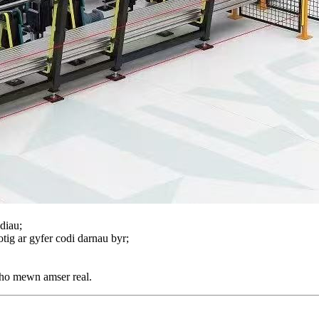
diau;
tig ar gyfer codi darnau byr;
ytho mewn amser real.