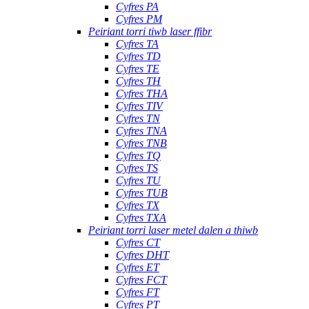
Cyfres PA
Cyfres PM
Peiriant torri tiwb laser ffibr
Cyfres TA
Cyfres TD
Cyfres TE
Cyfres TH
Cyfres THA
Cyfres TIV
Cyfres TN
Cyfres TNA
Cyfres TNB
Cyfres TQ
Cyfres TS
Cyfres TU
Cyfres TUB
Cyfres TX
Cyfres TXA
Peiriant torri laser metel dalen a thiwb
Cyfres CT
Cyfres DHT
Cyfres ET
Cyfres FCT
Cyfres FT
Cyfres PT