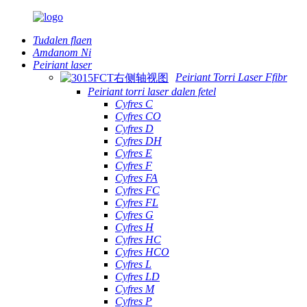
Tudalen flaen
Amdanom Ni
Peiriant laser
Peiriant Torri Laser Ffibr
Peiriant torri laser dalen fetel
Cyfres C
Cyfres CO
Cyfres D
Cyfres DH
Cyfres E
Cyfres F
Cyfres FA
Cyfres FC
Cyfres FL
Cyfres G
Cyfres H
Cyfres HC
Cyfres HCO
Cyfres L
Cyfres LD
Cyfres M
Cyfres P