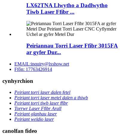
LX62TNA Llwytho a Dadlwytho
Tiwb Laser Ffibr ...
Peiriannau Torri Laser Ffibr 3015FA
ar gyfer Dur...
EMAIL:inquiry@lxshow.net
Ffôn: 17763426914
cynhyrchion
Peiriant torri laser dalen fetel
Peiriant torri laser metel dalen a thiwb
Peiriant torri tiwb laser ffibr
Torrwr Laser Ffibr Arall
Peiriant glanhau laser
Peiriant weldio laser
canolfan fideo