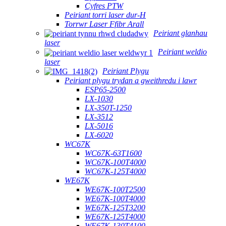
Cyfres PTW
Peiriant torri laser dur-H
Torrwr Laser Ffibr Arall
Peiriant glanhau
laser
Peiriant weldio
laser
Peiriant Plygu
Peiriant plygu trydan a gweithredu i lawr
ESP65-2500
LX-1030
LX-350T-1250
LX-3512
LX-5016
LX-6020
WC67K
WC67K-63T1600
WC67K-100T4000
WC67K-125T4000
WE67K
WE67K-100T2500
WE67K-100T4000
WE67K-125T3200
WE67K-125T4000
WE67K-130T4100