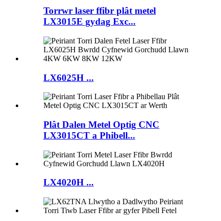
Torrwr laser ffibr plât metel
LX3015E gydag Exc...
LX6025H ...
Plât Dalen Metel Optig CNC
LX3015CT a Phibell...
LX4020H ...