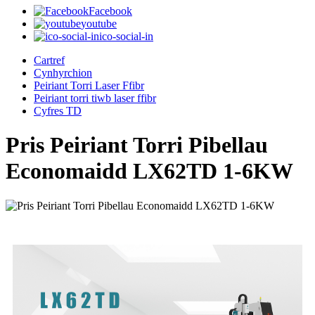
Facebook
youtube
ico-social-in
Cartref
Cynhyrchion
Peiriant Torri Laser Ffibr
Peiriant torri tiwb laser ffibr
Cyfres TD
Pris Peiriant Torri Pibellau
Economaidd LX62TD 1-6KW