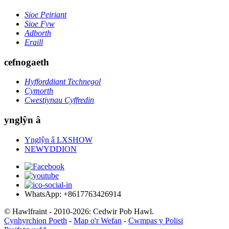
Sioe Peiriant
Sioe Fyw
Adborth
Eraill
cefnogaeth
Hyfforddiant Technegol
Cymorth
Cwestiynau Cyffredin
ynglŷn â
Ynglŷn â LXSHOW
NEWYDDION
WhatsApp: +8617763426914
© Hawlfraint - 2010-2026: Cedwir Pob Hawl.
Cynhyrchion Poeth
-
Map o'r Wefan
-
Cwmpas y Polisi