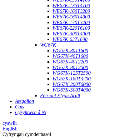
WE67K-135T4100
WE67K-160T3200
WE67K-160T4000
WE67K-170T3200
WE67K-220T6100
WE67K-300T4000
WE67K-63T1600
WG67K
WG67K-30T1600
WG67K-40T1600
WG67K-40T2200
WG67K-80T2500
WG67K-125T2500
WG67K-160T3200
WG67K-200T6000
WG67K-500T4000
Peiriant Plygu Arall
Ategolion
Cais
Cysylltwch â Ni
cyswllt
English
Cyfryngau cymdeithasol