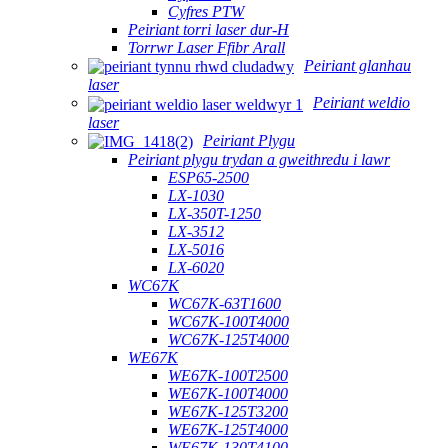
Cyfres PTW
Peiriant torri laser dur-H
Torrwr Laser Ffibr Arall
Peiriant glanhau
laser
Peiriant weldio
laser
Peiriant Plygu
Peiriant plygu trydan a gweithredu i lawr
ESP65-2500
LX-1030
LX-350T-1250
LX-3512
LX-5016
LX-6020
WC67K
WC67K-63T1600
WC67K-100T4000
WC67K-125T4000
WE67K
WE67K-100T2500
WE67K-100T4000
WE67K-125T3200
WE67K-125T4000
WE67K-130T4100