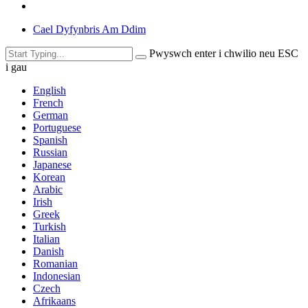
Cael Dyfynbris Am Ddim
Pwyswch enter i chwilio neu ESC
i gau
English
French
German
Portuguese
Spanish
Russian
Japanese
Korean
Arabic
Irish
Greek
Turkish
Italian
Danish
Romanian
Indonesian
Czech
Afrikaans