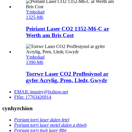
Ymholiad
1325-M6
Peiriant Laser CO2 1352-M6-C ar
Werth am Bris Cost
Ymholiad
1390-M6
Torrwr Laser CO2 Proffesiynol ar
gyfer Acrylig, Pren, Lledr, Gwydr
EMAIL:inquiry@lxshow.net
Ffôn: 17763426914
cynhyrchion
Peiriant torri laser dalen fetel
Peiriant torri laser metel dalen a thiwb
Peiriant torri tiwb laser ffibr