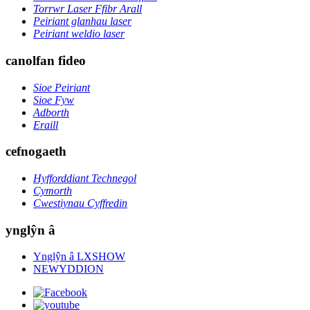
Torrwr Laser Ffibr Arall
Peiriant glanhau laser
Peiriant weldio laser
canolfan fideo
Sioe Peiriant
Sioe Fyw
Adborth
Eraill
cefnogaeth
Hyfforddiant Technegol
Cymorth
Cwestiynau Cyffredin
ynglŷn â
Ynglŷn â LXSHOW
NEWYDDION