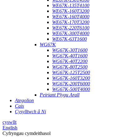
WE67K-135T4100
WE67K-160T3200
WE67K-160T4000
WE67K-170T3200
WE67K-220T6100
WE67K-300T4000
WE67K-63T1600
WG67K
WG67K-30T1600
WG67K-40T1600
WG67K-40T2200
WG67K-80T2500
WG67K-125T2500
WG67K-160T3200
WG67K-200T6000
WG67K-500T4000
Peiriant Plygu Arall
Ategolion
Cais
Cysylltwch â Ni
cyswllt
English
Cyfryngau cymdeithasol