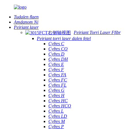
Tudalen flaen
Amdanom Ni
Peiriant laser
Peiriant Torri Laser Ffibr
Peiriant torri laser dalen fetel
Cyfres C
Cyfres CO
Cyfres D
Cyfres DH
Cyfres E
Cyfres F
Cyfres FA
Cyfres FC
Cyfres FL
Cyfres G
Cyfres H
Cyfres HC
Cyfres HCO
Cyfres L
Cyfres LD
Cyfres M
Cyfres P