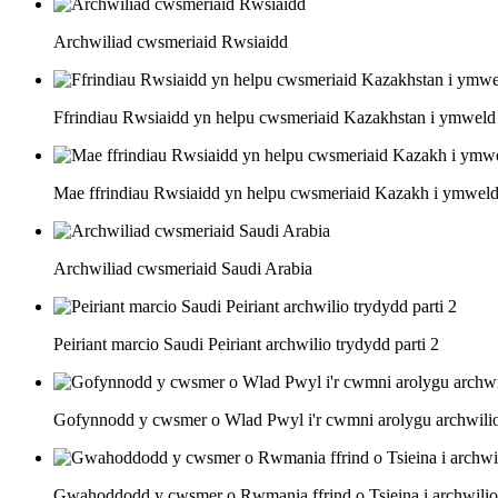
Archwiliad cwsmeriaid Rwsiaidd
Ffrindiau Rwsiaidd yn helpu cwsmeriaid Kazakhstan i ymweld â'
Mae ffrindiau Rwsiaidd yn helpu cwsmeriaid Kazakh i ymweld â
Archwiliad cwsmeriaid Saudi Arabia
Peiriant marcio Saudi Peiriant archwilio trydydd parti 2
Gofynnodd y cwsmer o Wlad Pwyl i'r cwmni arolygu archwilio'
Gwahoddodd y cwsmer o Rwmania ffrind o Tsieina i archwilio'r