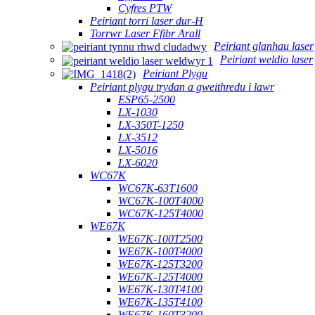
Cyfres PTW
Peiriant torri laser dur-H
Torrwr Laser Ffibr Arall
Peiriant glanhau laser
Peiriant weldio laser
Peiriant Plygu
Peiriant plygu trydan a gweithredu i lawr
ESP65-2500
LX-1030
LX-350T-1250
LX-3512
LX-5016
LX-6020
WC67K
WC67K-63T1600
WC67K-100T4000
WC67K-125T4000
WE67K
WE67K-100T2500
WE67K-100T4000
WE67K-125T3200
WE67K-125T4000
WE67K-130T4100
WE67K-135T4100
WE67K-160T3200