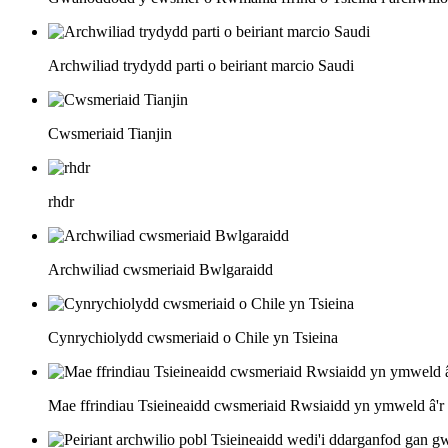
Archwiliad trydydd parti o beiriant marcio Saudi
Cwsmeriaid Tianjin
rhdr
Archwiliad cwsmeriaid Bwlgaraidd
Cynrychiolydd cwsmeriaid o Chile yn Tsieina
Mae ffrindiau Tsieineaidd cwsmeriaid Rwsiaidd yn ymweld â'r f