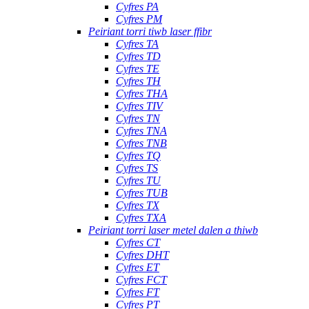
Cyfres PA
Cyfres PM
Peiriant torri tiwb laser ffibr
Cyfres TA
Cyfres TD
Cyfres TE
Cyfres TH
Cyfres THA
Cyfres TIV
Cyfres TN
Cyfres TNA
Cyfres TNB
Cyfres TQ
Cyfres TS
Cyfres TU
Cyfres TUB
Cyfres TX
Cyfres TXA
Peiriant torri laser metel dalen a thiwb
Cyfres CT
Cyfres DHT
Cyfres ET
Cyfres FCT
Cyfres FT
Cyfres PT