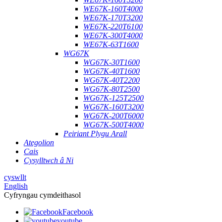
WE67K-160T4000
WE67K-170T3200
WE67K-220T6100
WE67K-300T4000
WE67K-63T1600
WG67K
WG67K-30T1600
WG67K-40T1600
WG67K-40T2200
WG67K-80T2500
WG67K-125T2500
WG67K-160T3200
WG67K-200T6000
WG67K-500T4000
Peiriant Plygu Arall
Ategolion
Cais
Cysylltwch â Ni
cyswllt
English
Cyfryngau cymdeithasol
Facebook
youtube