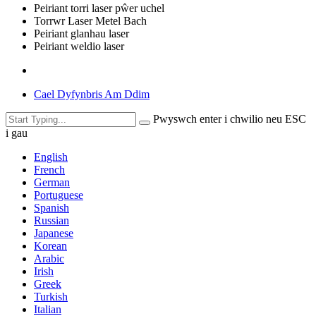
Peiriant torri laser pŵer uchel
Torrwr Laser Metel Bach
Peiriant glanhau laser
Peiriant weldio laser
Cael Dyfynbris Am Ddim
Pwyswch enter i chwilio neu ESC
i gau
English
French
German
Portuguese
Spanish
Russian
Japanese
Korean
Arabic
Irish
Greek
Turkish
Italian