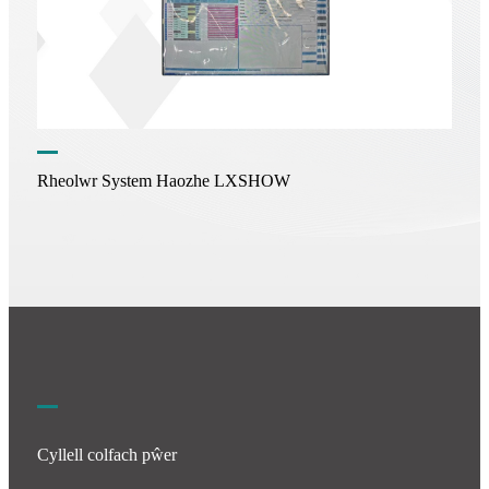
Rheolwr System Haozhe LXSHOW
Cyllell colfach pŵer