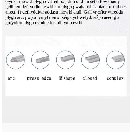
Gyda'r mowld plygu cyffredinol, dim ond un set o fowldiau y
gellir eu defnyddio i gwblhau plygu gwahanol siapiau, ac nid oes
angen i'r defnyddiwr addasu mowld arall. Gall yr offer wireddu
plygu arc, pwyso ymyl marw, siâp dychwelyd, siâp caeedig a
gofynion plygu cymhleth eraill yn hawdd.