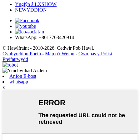
Ynglŷn â LXSHOW
NEWYDDION
WhatsApp: +8617763426914
© Hawlfraint - 2010-2026: Cedwir Pob Hawl.
Cynhyrchion Poeth
-
Map o'r Wefan
-
Cwmpas y Polisi
Preifatrwydd
Anfon E-bost
whatsapp
x