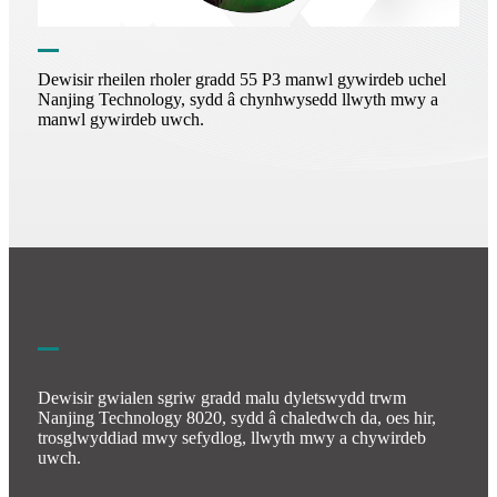
Dewisir rheilen rholer gradd 55 P3 manwl gywirdeb uchel
Nanjing Technology, sydd â chynhwysedd llwyth mwy a
manwl gywirdeb uwch.
Dewisir gwialen sgriw gradd malu dyletswydd trwm
Nanjing Technology 8020, sydd â chaledwch da, oes hir,
trosglwyddiad mwy sefydlog, llwyth mwy a chywirdeb
uwch.