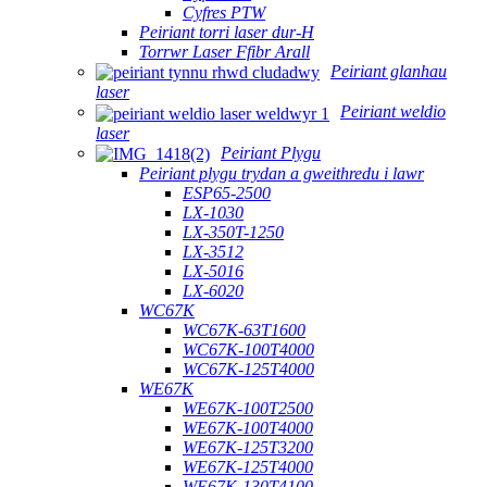
Cyfres PTW
Peiriant torri laser dur-H
Torrwr Laser Ffibr Arall
Peiriant glanhau
laser
Peiriant weldio
laser
Peiriant Plygu
Peiriant plygu trydan a gweithredu i lawr
ESP65-2500
LX-1030
LX-350T-1250
LX-3512
LX-5016
LX-6020
WC67K
WC67K-63T1600
WC67K-100T4000
WC67K-125T4000
WE67K
WE67K-100T2500
WE67K-100T4000
WE67K-125T3200
WE67K-125T4000
WE67K-130T4100