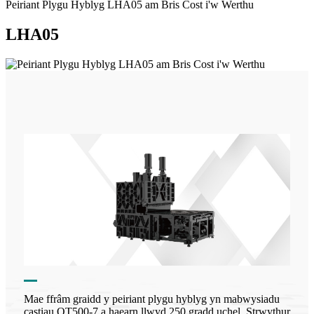
Peiriant Plygu Hyblyg LHA05 am Bris Cost i'w Werthu
LHA05
Mae ffrâm graidd y peiriant plygu hyblyg yn mabwysiadu
castiau QT500-7 a haearn llwyd 250 gradd uchel. Strwythur