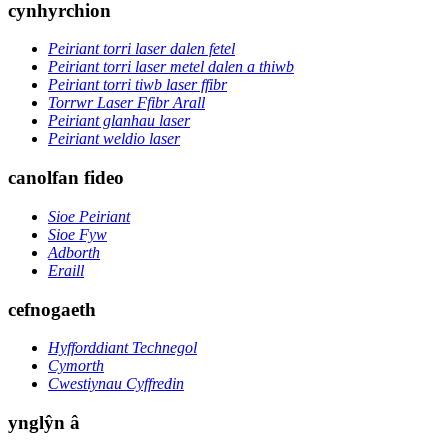
cynhyrchion
Peiriant torri laser dalen fetel
Peiriant torri laser metel dalen a thiwb
Peiriant torri tiwb laser ffibr
Torrwr Laser Ffibr Arall
Peiriant glanhau laser
Peiriant weldio laser
canolfan fideo
Sioe Peiriant
Sioe Fyw
Adborth
Eraill
cefnogaeth
Hyfforddiant Technegol
Cymorth
Cwestiynau Cyffredin
ynglŷn â