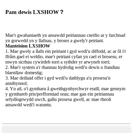
Pam dewis LXSHOW？
Mae'r gwahaniaeth yn ansawdd peiriannau cneifio ar y farchnad
yn gorwedd yn y llafnau, y broses a gwely'r peiriant.
Manteision LXSHOW
1. Mae gwely a llafn ein peiriant i gyd wedi'u diffodd, ac ar ôl i'r
ffrâm gael ei weldio, mae'r peiriant cyfan yn cael ei brosesu, er
mwyn sicrhau cywirdeb torri a sythder yr arwyneb torri;
2. Mae'r system a'r rhannau hydrolig wedi'u dewis o frandiau
blaenllaw domestig;
3. Mae deiliaid offer i gyd wedi'u datblygu a'u prosesu'n
annibynnol;
4. Yn ail, o'i gymharu â gweithgynhyrchwyr eraill, mae gennym
y gymhareb pris/perfformiad orau; mae gan ein peiriannau
sefydlogrwydd uwch, gallu prosesu gwell, ac mae rheoli
ansawdd wedi'i warantu.