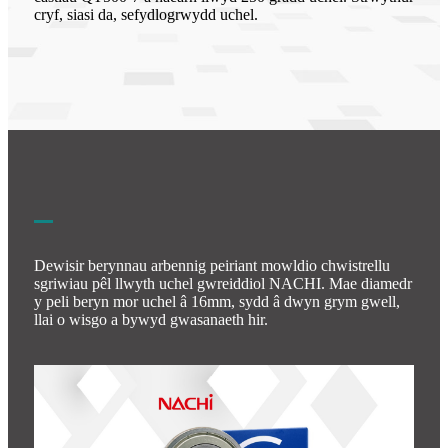
cryf, siasi da, sefydlogrwydd uchel.
Dewisir berynnau arbennig peiriant mowldio chwistrellu
sgriwiau pêl llwyth uchel gwreiddiol NACHI. Mae diamedr
y peli beryn mor uchel â 16mm, sydd â dwyn grym gwell,
llai o wisgo a bywyd gwasanaeth hir.