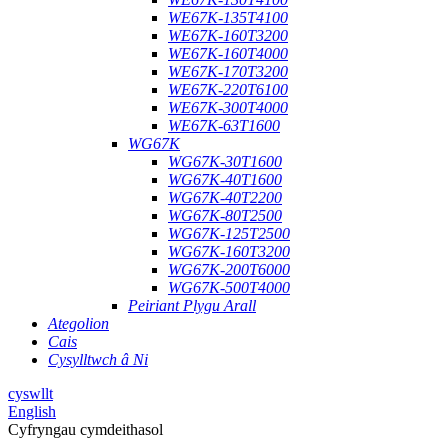
WE67K-135T4100
WE67K-160T3200
WE67K-160T4000
WE67K-170T3200
WE67K-220T6100
WE67K-300T4000
WE67K-63T1600
WG67K
WG67K-30T1600
WG67K-40T1600
WG67K-40T2200
WG67K-80T2500
WG67K-125T2500
WG67K-160T3200
WG67K-200T6000
WG67K-500T4000
Peiriant Plygu Arall
Ategolion
Cais
Cysylltwch â Ni
cyswllt
English
Cyfryngau cymdeithasol