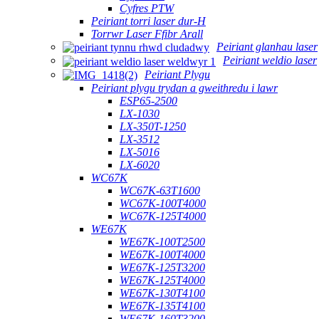
Cyfres PTW
Peiriant torri laser dur-H
Torrwr Laser Ffibr Arall
Peiriant glanhau laser
Peiriant weldio laser
Peiriant Plygu
Peiriant plygu trydan a gweithredu i lawr
ESP65-2500
LX-1030
LX-350T-1250
LX-3512
LX-5016
LX-6020
WC67K
WC67K-63T1600
WC67K-100T4000
WC67K-125T4000
WE67K
WE67K-100T2500
WE67K-100T4000
WE67K-125T3200
WE67K-125T4000
WE67K-130T4100
WE67K-135T4100
WE67K-160T3200