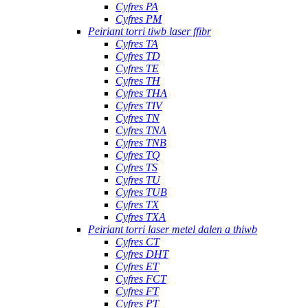
Cyfres PA
Cyfres PM
Peiriant torri tiwb laser ffibr
Cyfres TA
Cyfres TD
Cyfres TE
Cyfres TH
Cyfres THA
Cyfres TIV
Cyfres TN
Cyfres TNA
Cyfres TNB
Cyfres TQ
Cyfres TS
Cyfres TU
Cyfres TUB
Cyfres TX
Cyfres TXA
Peiriant torri laser metel dalen a thiwb
Cyfres CT
Cyfres DHT
Cyfres ET
Cyfres FCT
Cyfres FT
Cyfres PT