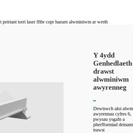
Y 4ydd
Genhedlaeth
drawst
alwminiwm
awyrenneg
Dewiswch aloi alw
awyrennau cyfres 6,
pwysau ysgafn a
pherfformiad deinami
trawst