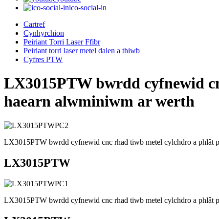
ico-social-in
Cartref
Cynhyrchion
Peiriant Torri Laser Ffibr
Peiriant torri laser metel dalen a thiwb
Cyfres PTW
LX3015PTW bwrdd cyfnewid cnc rh
haearn alwminiwm ar werth
LX3015PTW bwrdd cyfnewid cnc rhad tiwb metel cylchdro a phlât peir
LX3015PTW
LX3015PTW bwrdd cyfnewid cnc rhad tiwb metel cylchdro a phlât peir