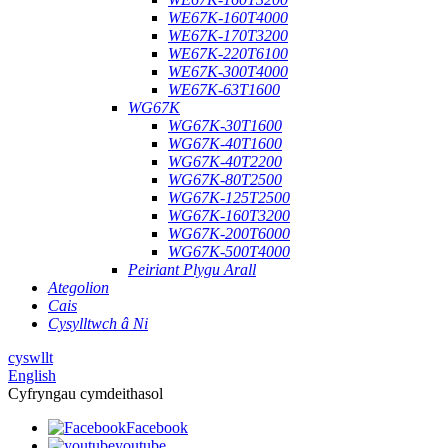
WE67K-160T4000
WE67K-170T3200
WE67K-220T6100
WE67K-300T4000
WE67K-63T1600
WG67K
WG67K-30T1600
WG67K-40T1600
WG67K-40T2200
WG67K-80T2500
WG67K-125T2500
WG67K-160T3200
WG67K-200T6000
WG67K-500T4000
Peiriant Plygu Arall
Ategolion
Cais
Cysylltwch â Ni
cyswllt
English
Cyfryngau cymdeithasol
Facebook
youtube