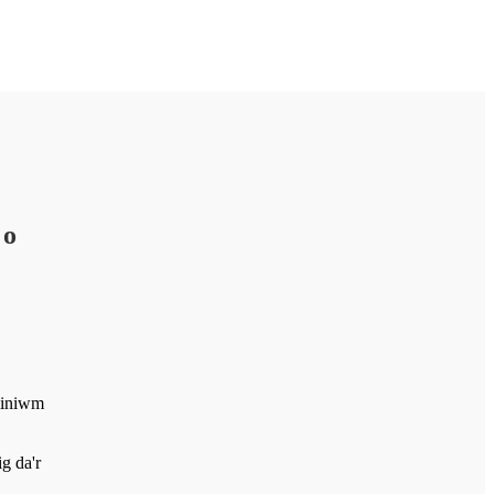
 o
miniwm
g da'r