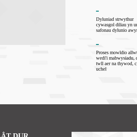
Dyluniad strwythur
cywasgol diliau yn u
safonau dylunio awy
Proses mowldio allw
wedi'i mabwysiadu, 
twll aer na thywod, c
uchel
LÂT DUR