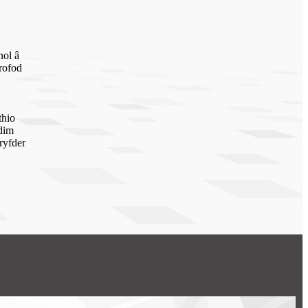
nol â
rofod
thio
dim
ryfder