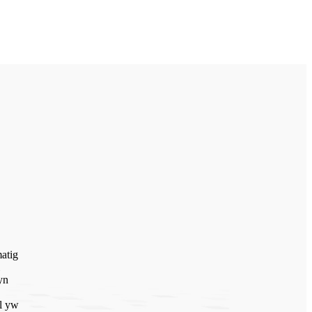
atig
yn
l yw