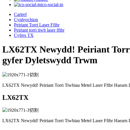
ico-social-in
Cartref
Cynhyrchion
Peiriant Torri Laser Ffibr
Peiriant torri tiwb laser ffibr
Cyfres TX
LX62TX Newydd! Peiriant Torri
gyfer Dyletswydd Trwm
LX62TX Newydd! Peiriant Torri Tiwbiau Metel Laser Ffibr Haearn 
LX62TX
LX62TX Newydd! Peiriant Torri Tiwbiau Metel Laser Ffibr Haearn 