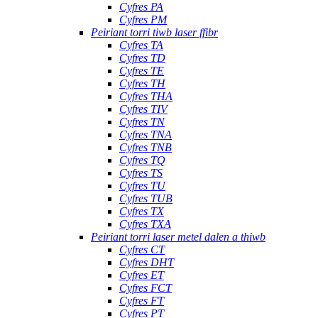
Cyfres PA
Cyfres PM
Peiriant torri tiwb laser ffibr
Cyfres TA
Cyfres TD
Cyfres TE
Cyfres TH
Cyfres THA
Cyfres TIV
Cyfres TN
Cyfres TNA
Cyfres TNB
Cyfres TQ
Cyfres TS
Cyfres TU
Cyfres TUB
Cyfres TX
Cyfres TXA
Peiriant torri laser metel dalen a thiwb
Cyfres CT
Cyfres DHT
Cyfres ET
Cyfres FCT
Cyfres FT
Cyfres PT