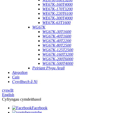
WE67K-160T4000
WE67K-170T3200
WE67K-220T6100
WE67K-300T4000
WE67K-63T1600
WG67K
WG67K-30T1600
WG67K-40T1600
WG67K-40T2200
WG67K-80T2500
WG67K-125T2500
WG67K-160T3200
WG67K-200T6000
WG67K-500T4000
Peiriant Plygu Arall
Ategolion
Cais
Cysylltwch â Ni
cyswllt
English
Cyfryngau cymdeithasol
Facebook
youtube