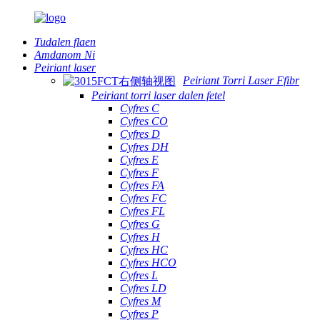
Tudalen flaen
Amdanom Ni
Peiriant laser
Peiriant Torri Laser Ffibr
Peiriant torri laser dalen fetel
Cyfres C
Cyfres CO
Cyfres D
Cyfres DH
Cyfres E
Cyfres F
Cyfres FA
Cyfres FC
Cyfres FL
Cyfres G
Cyfres H
Cyfres HC
Cyfres HCO
Cyfres L
Cyfres LD
Cyfres M
Cyfres P