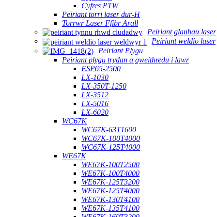
Cyfres PTW
Peiriant torri laser dur-H
Torrwr Laser Ffibr Arall
Peiriant glanhau laser
Peiriant weldio laser
Peiriant Plygu
Peiriant plygu trydan a gweithredu i lawr
ESP65-2500
LX-1030
LX-350T-1250
LX-3512
LX-5016
LX-6020
WC67K
WC67K-63T1600
WC67K-100T4000
WC67K-125T4000
WE67K
WE67K-100T2500
WE67K-100T4000
WE67K-125T3200
WE67K-125T4000
WE67K-130T4100
WE67K-135T4100
WE67K-160T3200