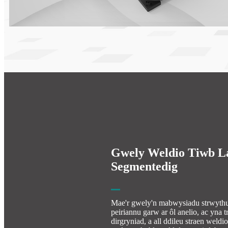
Gwely Weldio Tiwb La
Segmentedig
Mae'r gwely'n mabwysiadu strwythu
peiriannu garw ar ôl anelio, ac yna t
dirgryniad, a all ddileu straen weldi