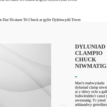
DYLUNIAD
CLAMPIO
CHUCK
NIWMATIG
Mae'n mabwysiadu
dyluniad clamp niwm
ar y ddwy ochr a gall
fodiwleiddio'r canol 
awtomatig. Yr ystod
addasadwy groeslino