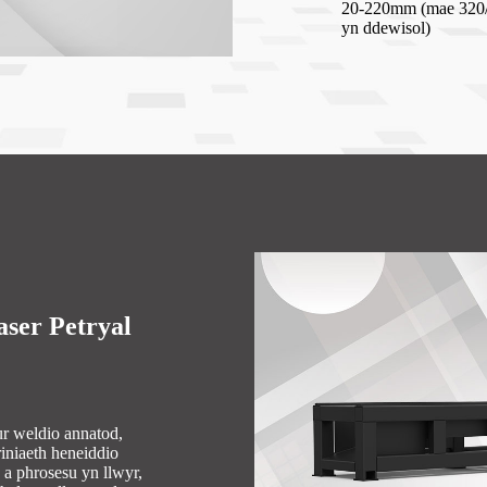
20-220mm (mae 320
yn ddewisol)
ser Petryal
r weldio annatod,
riniaeth heneiddio
o a phrosesu yn llwyr,