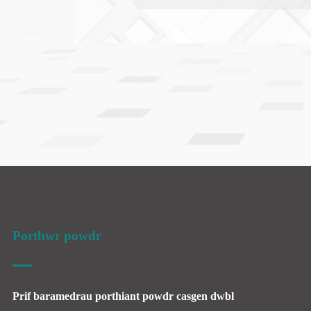
Porthwr powdr
Prif baramedrau porthiant powdr casgen dwbl