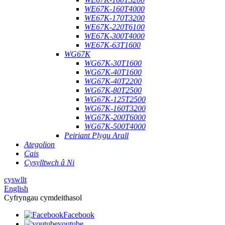
WE67K-160T4000
WE67K-170T3200
WE67K-220T6100
WE67K-300T4000
WE67K-63T1600
WG67K
WG67K-30T1600
WG67K-40T1600
WG67K-40T2200
WG67K-80T2500
WG67K-125T2500
WG67K-160T3200
WG67K-200T6000
WG67K-500T4000
Peiriant Plygu Arall
Ategolion
Cais
Cysylltwch â Ni
cyswllt
English
Cyfryngau cymdeithasol
Facebook
youtube