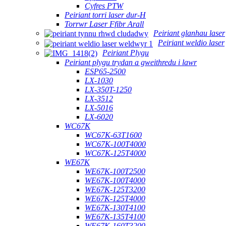
Cyfres PTW
Peiriant torri laser dur-H
Torrwr Laser Ffibr Arall
Peiriant glanhau laser
Peiriant weldio laser
Peiriant Plygu
Peiriant plygu trydan a gweithredu i lawr
ESP65-2500
LX-1030
LX-350T-1250
LX-3512
LX-5016
LX-6020
WC67K
WC67K-63T1600
WC67K-100T4000
WC67K-125T4000
WE67K
WE67K-100T2500
WE67K-100T4000
WE67K-125T3200
WE67K-125T4000
WE67K-130T4100
WE67K-135T4100
WE67K-160T3200