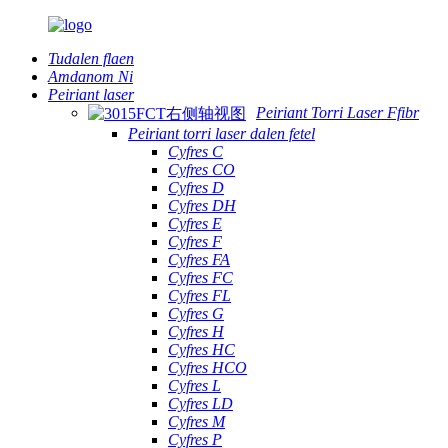
Tudalen flaen
Amdanom Ni
Peiriant laser
Peiriant Torri Laser Ffibr
Peiriant torri laser dalen fetel
Cyfres C
Cyfres CO
Cyfres D
Cyfres DH
Cyfres E
Cyfres F
Cyfres FA
Cyfres FC
Cyfres FL
Cyfres G
Cyfres H
Cyfres HC
Cyfres HCO
Cyfres L
Cyfres LD
Cyfres M
Cyfres P