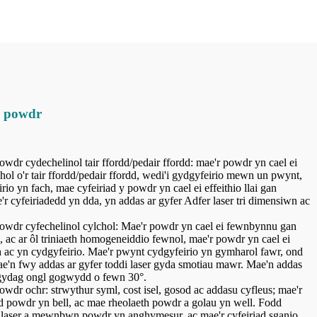
o powdr
wdr cydechelinol tair ffordd/pedair ffordd: mae'r powdr yn cael ei
ol o'r tair ffordd/pedair ffordd, wedi'i gydgyfeirio mewn un pwynt,
io yn fach, mae cyfeiriad y powdr yn cael ei effeithio llai gan
'r cyfeiriadedd yn dda, yn addas ar gyfer Adfer laser tri dimensiwn ac
owdr cyfechelinol cylchol: Mae'r powdr yn cael ei fewnbynnu gan
l, ac ar ôl triniaeth homogeneiddio fewnol, mae'r powdr yn cael ei
ac yn cydgyfeirio. Mae'r pwynt cydgyfeirio yn gymharol fawr, ond
ae'n fwy addas ar gyfer toddi laser gyda smotiau mawr. Mae'n addas
r gydag ongl gogwydd o fewn 30°.
wdr ochr: strwythur syml, cost isel, gosod ac addasu cyfleus; mae'r
dd powdr yn bell, ac mae rheolaeth powdr a golau yn well. Fodd
 laser a mewnbwn powdr yn anghymesur, ac mae'r cyfeiriad sganio