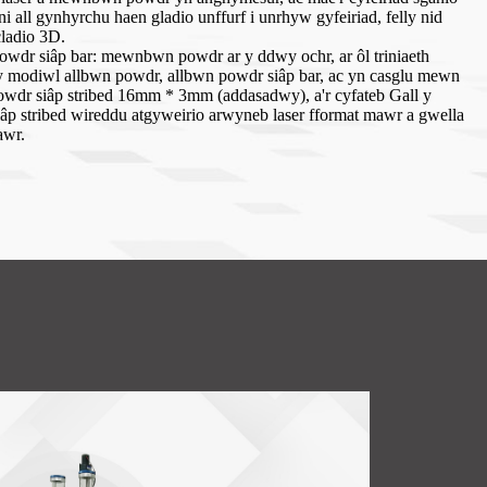
ni all gynhyrchu haen gladio unffurf i unrhyw gyfeiriad, felly nid
cladio 3D.
owdr siâp bar: mewnbwn powdr ar y ddwy ochr, ar ôl triniaeth
 modiwl allbwn powdr, allbwn powdr siâp bar, ac yn casglu mewn
 powdr siâp stribed 16mm * 3mm (addasadwy), a'r cyfateb Gall y
iâp stribed wireddu atgyweirio arwyneb laser fformat mawr a gwella
awr.