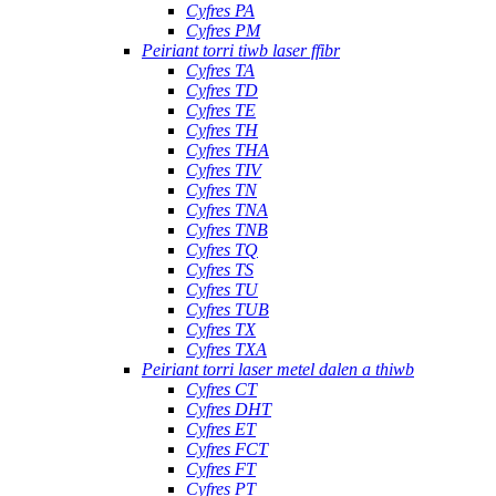
Cyfres PA
Cyfres PM
Peiriant torri tiwb laser ffibr
Cyfres TA
Cyfres TD
Cyfres TE
Cyfres TH
Cyfres THA
Cyfres TIV
Cyfres TN
Cyfres TNA
Cyfres TNB
Cyfres TQ
Cyfres TS
Cyfres TU
Cyfres TUB
Cyfres TX
Cyfres TXA
Peiriant torri laser metel dalen a thiwb
Cyfres CT
Cyfres DHT
Cyfres ET
Cyfres FCT
Cyfres FT
Cyfres PT