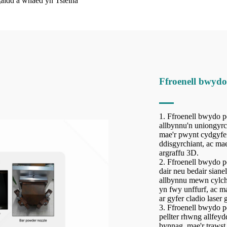
Ffroenell bwyd
1. Ffroenell bwydo po
allbynnu'n uniongyrch
mae'r pwynt cydgyfeir
ddisgyrchiant, ac mae
argraffu 3D.
2. Ffroenell bwydo p
dair neu bedair siane
allbynnu mewn cylch 
yn fwy unffurf, ac m
ar gyfer cladio lase
3. Ffroenell bwydo po
pellter rhwng allfey
bynnag, mae'r trawst