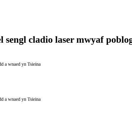
 sengl cladio laser mwyaf poblo
dd a wnaed yn Tsieina
dd a wnaed yn Tsieina