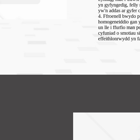
yn gyfyngedig, felly 
yw'n addas ar gyfer 
4. Ffroenell bwydo p
homogeneiddio gan y
un lle i ffurfio man
cyfuniad o smotiau s
effeithlonrwydd yn f