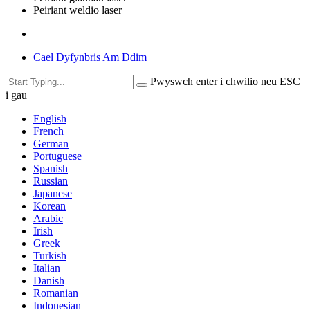
Peiriant weldio laser
Cael Dyfynbris Am Ddim
Pwyswch enter i chwilio neu ESC
i gau
English
French
German
Portuguese
Spanish
Russian
Japanese
Korean
Arabic
Irish
Greek
Turkish
Italian
Danish
Romanian
Indonesian