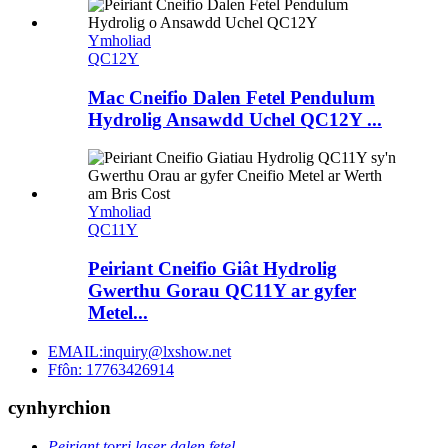
Ymholiad
QC12Y
Mac Cneifio Dalen Fetel Pendulum
Hydrolig Ansawdd Uchel QC12Y ...
Ymholiad
QC11Y
Peiriant Cneifio Giât Hydrolig
Gwerthu Gorau QC11Y ar gyfer
Metel...
EMAIL:inquiry@lxshow.net
Ffôn: 17763426914
cynhyrchion
Peiriant torri laser dalen fetel