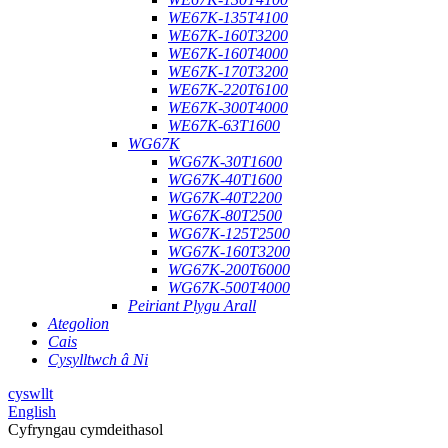
WE67K-135T4100
WE67K-160T3200
WE67K-160T4000
WE67K-170T3200
WE67K-220T6100
WE67K-300T4000
WE67K-63T1600
WG67K
WG67K-30T1600
WG67K-40T1600
WG67K-40T2200
WG67K-80T2500
WG67K-125T2500
WG67K-160T3200
WG67K-200T6000
WG67K-500T4000
Peiriant Plygu Arall
Ategolion
Cais
Cysylltwch â Ni
cyswllt
English
Cyfryngau cymdeithasol