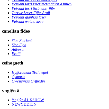
Peiriant torri laser metel dalen a thiwb
Peiriant torri tiwb laser ffibr
Torrwr Laser Ffibr Arall
Peiriant glanhau laser
Peiriant weldio laser
canolfan fideo
Sioe Peiriant
Sioe Fyw
Adborth
Eraill
cefnogaeth
Hyfforddiant Technegol
Cymorth
Cwestiynau Cyffredin
ynglŷn â
Ynglŷn â LXSHOW
NEWYDDION