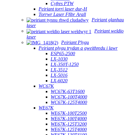
Cyfres PTW
Peiriant torri laser dur-H
Torrwr Laser Ffibr Arall
Peiriant glanhau
laser
Peiriant weldio
laser
Peiriant Plygu
Peiriant plygu trydan a gweithredu i lawr
ESP65-2500
LX-1030
LX-350T-1250
LX-3512
LX-5016
LX-6020
WC67K
WC67K-63T1600
WC67K-100T4000
WC67K-125T4000
WE67K
WE67K-100T2500
WE67K-100T4000
WE67K-125T3200
WE67K-125T4000
WE67K-130T4100